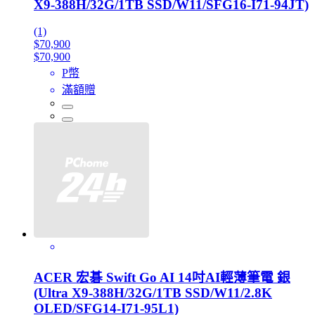
X9-388H/32G/1TB SSD/W11/SFG16-I71-94JT)
(1)
$70,900
$70,900
P幣
滿額贈
ACER 宏碁 Swift Go AI 14吋AI輕薄筆電 銀
(Ultra X9-388H/32G/1TB SSD/W11/2.8K
OLED/SFG14-I71-95L1)