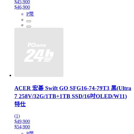
$45,900
$46,900
P幣
ACER 宏碁 Swift GO SFG16-74-79T3 黑(Ultra
7 258V/32G/1TB+1TB SSD/16吋OLED/W11)
特仕
(1)
$49,900
$54,900
P幣