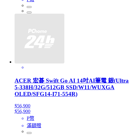
ACER 宏碁 Swift Go AI 14吋AI筆電 銀(Ultra
5-338H/32G/512GB SSD/W11/WUXGA
OLED/SFG14-I71-554R)
$56,900
$56,900
P幣
滿額贈