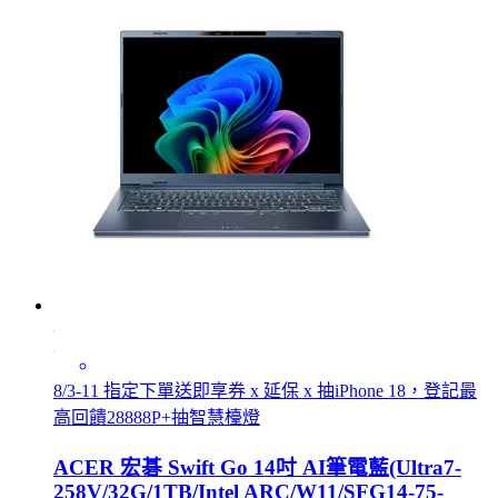
8/3-11 指定下單送即享券 x 延保 x 抽iPhone 18，登記最
高回饋28888P+抽智慧檯燈
ACER 宏碁 Swift Go 14吋 AI筆電藍(Ultra7-
258V/32G/1TB/Intel ARC/W11/SFG14-75-