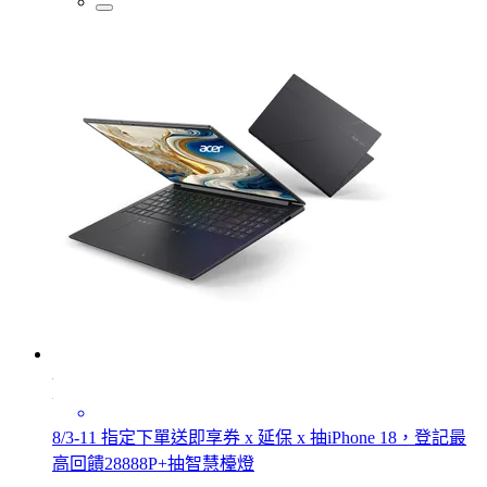
8/3-11 指定下單送即享券 x 延保 x 抽iPhone 18，登記最
高回饋28888P+抽智慧檯燈