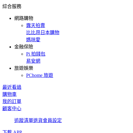
綜合服務
網路購物
露天拍賣
比比昂日本購物
媽咪愛
金融保險
Pi 拍錢包
易安網
旅遊娛樂
PChome 旅遊
最近看過
購物車
我的訂單
顧客中心
追蹤清單
退貨
會員設定
下載 APP