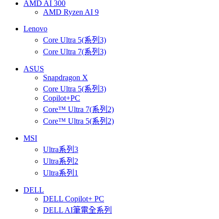
AMD AI 300
AMD Ryzen AI 9
Lenovo
Core Ultra 5(系列3)
Core Ultra 7(系列3)
ASUS
Snapdragon X
Core Ultra 5(系列3)
Copilot+PC
Core™ Ultra 7(系列2)
Core™ Ultra 5(系列2)
MSI
Ultra系列3
Ultra系列2
Ultra系列1
DELL
DELL Copilot+ PC
DELL AI筆電全系列