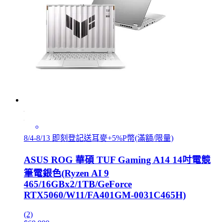
8/4-8/13 即刻登記送耳麥+5%P幣(滿額/限量)
ASUS ROG 華碩 TUF Gaming A14 14吋電競
筆電銀色(Ryzen AI 9
465/16GBx2/1TB/GeForce
RTX5060/W11/FA401GM-0031C465H)
(2)