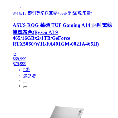
8/4-8/13 即刻登記送耳麥+5%P幣(滿額/限量)
ASUS ROG 華碩 TUF Gaming A14 14吋電競
筆電灰色(Ryzen AI 9
465/16GBx2/1TB/GeForce
RTX5060/W11/FA401GM-0021A465H)
(2)
$68,999
$79,999
P幣
滿額贈