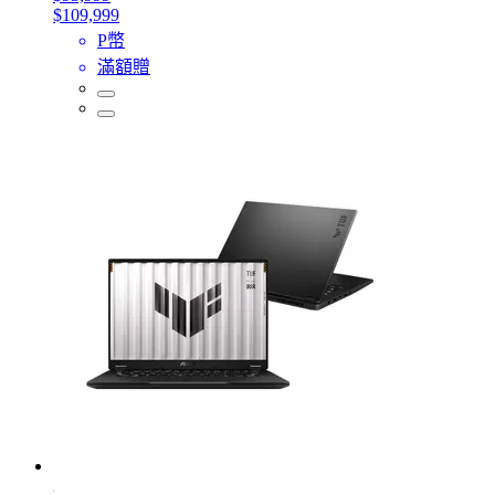
$109,999
P幣
滿額贈