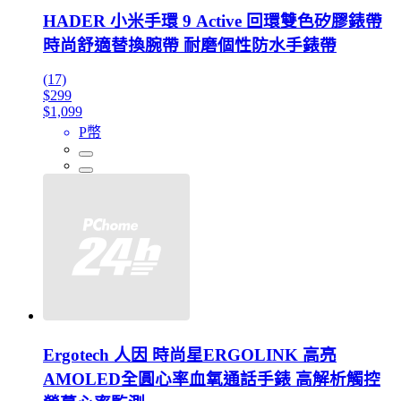
HADER 小米手環 9 Active 回環雙色矽膠錶帶
時尚舒適替換腕帶 耐磨個性防水手錶帶
(17)
$299
$1,099
P幣
Ergotech 人因 時尚星ERGOLINK 高亮
AMOLED全圓心率血氧通話手錶 高解析觸控