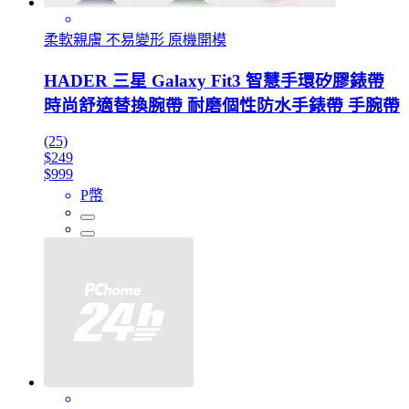
柔軟親膚 不易變形 原機開模
HADER 三星 Galaxy Fit3 智慧手環矽膠錶帶
時尚舒適替換腕帶 耐磨個性防水手錶帶 手腕帶
(25)
$249
$999
P幣