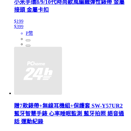
小米手環8/9/10代時尚歐風編織彈性錶帶 金屬
接頭 金屬卡扣
$199
$399
P幣
贈7款錶帶+無線耳機組+保護套 SW-Y57UR2
藍牙智慧手錶 心率睡眠監測 藍牙拍照 語音通
話 運動紀錄