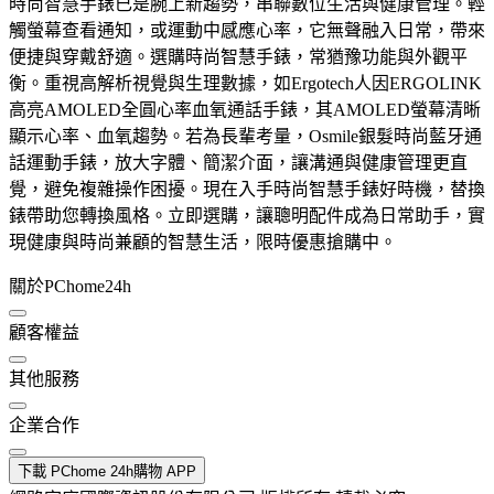
時尚智慧手錶已是腕上新趨勢，串聯數位生活與健康管理。輕
觸螢幕查看通知，或運動中感應心率，它無聲融入日常，帶來
便捷與穿戴舒適。選購時尚智慧手錶，常猶豫功能與外觀平
衡。重視高解析視覺與生理數據，如Ergotech人因ERGOLINK
高亮AMOLED全圓心率血氧通話手錶，其AMOLED螢幕清晰
顯示心率、血氧趨勢。若為長輩考量，Osmile銀髮時尚藍牙通
話運動手錶，放大字體、簡潔介面，讓溝通與健康管理更直
覺，避免複雜操作困擾。現在入手時尚智慧手錶好時機，替換
錶帶助您轉換風格。立即選購，讓聰明配件成為日常助手，實
現健康與時尚兼顧的智慧生活，限時優惠搶購中。
關於PChome24h
顧客權益
其他服務
企業合作
下載 PChome 24h購物 APP