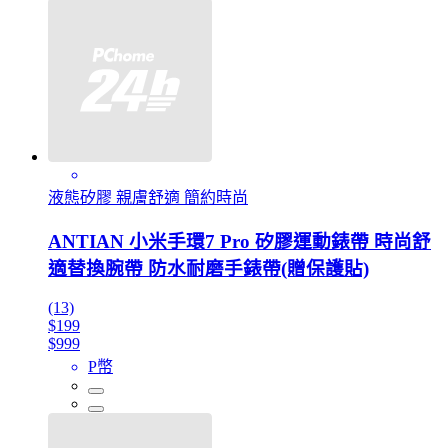
液態矽膠 親膚舒適 簡約時尚
ANTIAN 小米手環7 Pro 矽膠運動錶帶 時尚舒
適替換腕帶 防水耐磨手錶帶(贈保護貼)
(13)
$199
$999
P幣