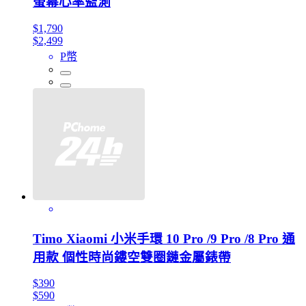
螢幕心率監測
$1,790
$2,499
P幣
Timo Xiaomi 小米手環 10 Pro /9 Pro /8 Pro 通
用款 個性時尚鏤空雙圈鏈金屬錶帶
$390
$590