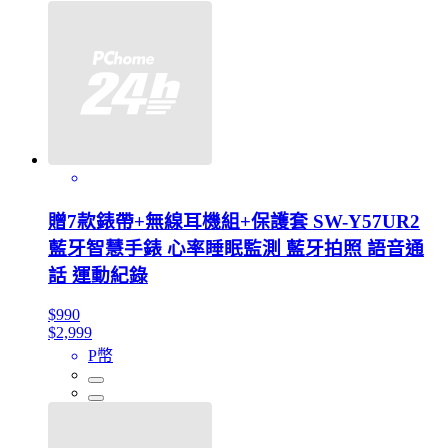
贈7款錶帶+無線耳機組+保護套 SW-Y57UR2
藍牙智慧手錶 心率睡眠監測 藍牙拍照 語音通
話 運動紀錄
$990
$2,999
P幣