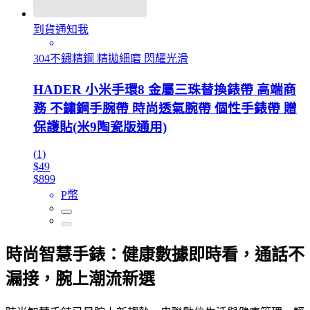
到貨通知我
304不鏽精鋼 精拋細磨 閃耀光滑
HADER 小米手環8 金屬三珠替換錶帶 高端商
務 不鏽鋼手腕帶 時尚透氣腕帶 個性手錶帶 贈
保護貼(米9陶瓷版通用)
(1)
$49
$899
P幣
時尚智慧手錶：健康數據即時看，通話不
漏接，腕上潮流新選