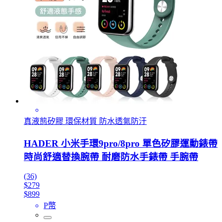
真液態矽膠 環保材質 防水透氣防汙
HADER 小米手環9pro/8pro 單色矽膠運動錶帶
時尚舒適替換腕帶 耐磨防水手錶帶 手腕帶
(36)
$279
$899
P幣