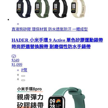
真液態矽膠 環保材質 防水透氣防汙 一體成型
HADER 小米手環 9 Active 單色矽膠運動錶帶
時尚舒適替換腕帶 耐磨個性防水手錶帶
(2)
$349
$1,099
P幣