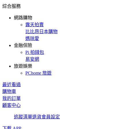
綜合服務
網路購物
露天拍賣
比比昂日本購物
媽咪愛
金融保險
Pi 拍錢包
易安網
旅遊娛樂
PChome 旅遊
最近看過
購物車
我的訂單
顧客中心
追蹤清單
退貨
會員設定
下載 APP