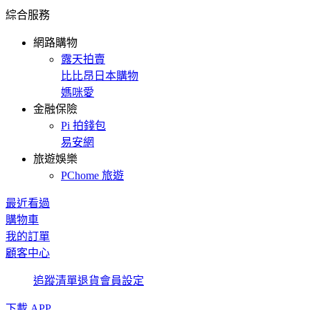
綜合服務
網路購物
露天拍賣
比比昂日本購物
媽咪愛
金融保險
Pi 拍錢包
易安網
旅遊娛樂
PChome 旅遊
最近看過
購物車
我的訂單
顧客中心
追蹤清單
退貨
會員設定
下載 APP