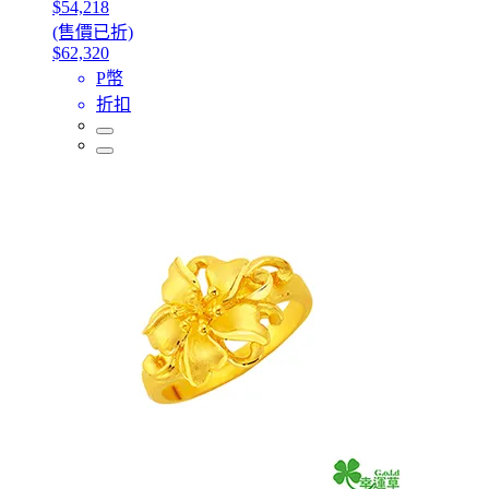
$54,218
(售價已折)
$62,320
P幣
折扣