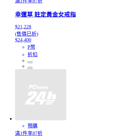
滿1件享87折
幸運草 註定黃金女戒指
$21,228
(售價已折)
$24,400
P幣
折扣
預購
滿1件享87折