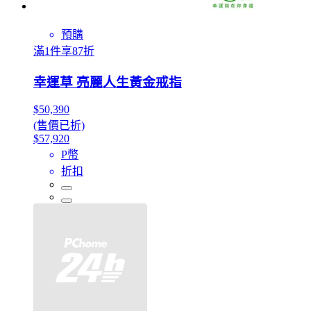
預購
滿1件享87折
幸運草 亮麗人生黃金戒指
$50,390
(售價已折)
$57,920
P幣
折扣