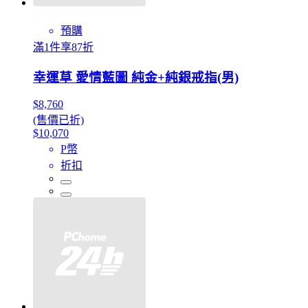
預購
滿1件享87折
幸運草 愛情藍圖 純金+純銀戒指(男)
$8,760
(售價已折)
$10,070
P幣
折扣