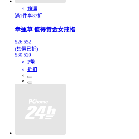
預購
滿1件享87折
幸運草 值得黃金女戒指
$26,552
(售價已折)
$30,520
P幣
折扣