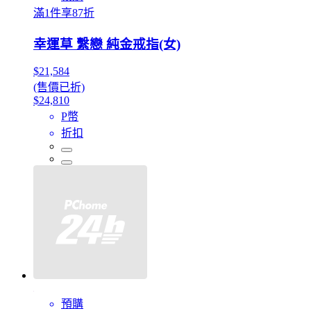
滿1件享87折
幸運草 繫戀 純金戒指(女)
$21,584
(售價已折)
$24,810
P幣
折扣
預購