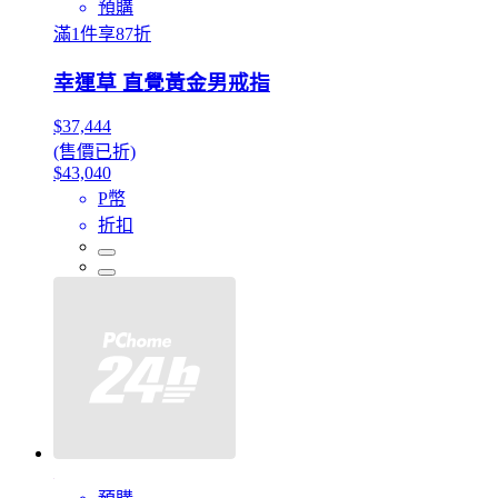
預購
滿1件享87折
幸運草 直覺黃金男戒指
$37,444
(售價已折)
$43,040
P幣
折扣