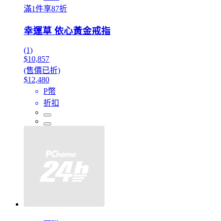
滿1件享87折
幸運草 依心黃金戒指
(1)
$10,857
(售價已折)
$12,480
P幣
折扣