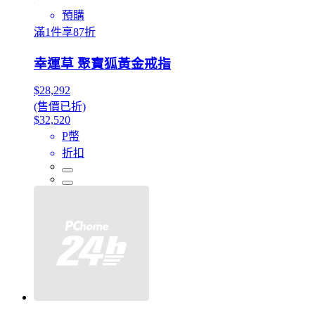
預購
滿1件享87折
幸運草 聚寶狐黃金戒指
$28,292
(售價已折)
$32,520
P幣
折扣