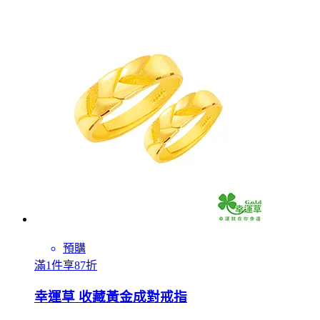
預購
滿1件享87折
幸運草 收藏黃金成對戒指