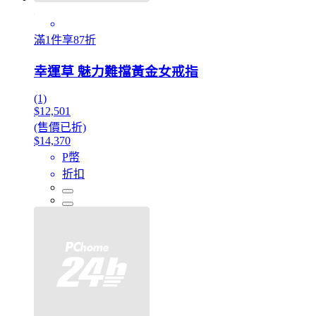
滿1件享87折
幸運草 魅力難擋黃金女戒指
(1)
$12,501
(售價已折)
$14,370
P幣
折扣