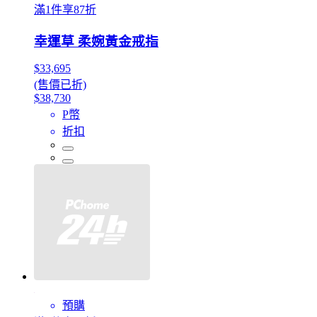
滿1件享87折
幸運草 柔婉黃金戒指
$33,695
(售價已折)
$38,730
P幣
折扣
預購