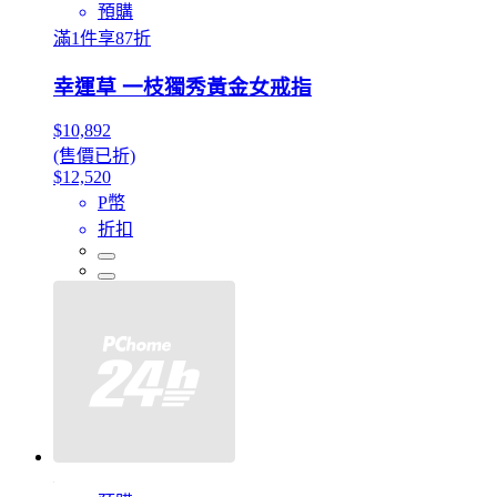
預購
滿1件享87折
幸運草 一枝獨秀黃金女戒指
$10,892
(售價已折)
$12,520
P幣
折扣