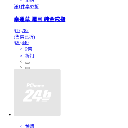
滿1件享87折
幸運草 矚目 純金戒指
$17,782
(售價已折)
$20,440
P幣
折扣
預購