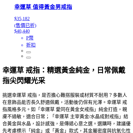
幸運草 值得黃金男戒指
$35,182
(售價已折)
$40,440
P幣
折扣
幸運草 戒指：精選黃金純金，日常佩戴
指尖閃耀光采
挑選幸運草 戒指，是否擔心難搭服裝或材質不耐用？多數人
在意飾品能否長久舒適佩戴，活動後仍保有光澤。幸運草 戒
指風格多元。如「幸運草 愛同在黃金女戒指」純金打造，親
膚不過敏，適合日常；「幸運草 主宰黃金/水晶成對戒指」結
合黃金與水晶，設計感強，是傳遞心意之選。選購時，建議優
先考慮標示「純金」或「黃金」款式，其金屬密度與抗氧化性