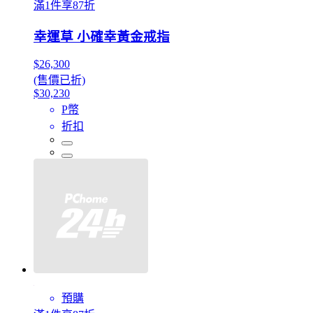
滿1件享87折
幸運草 小確幸黃金戒指
$26,300
(售價已折)
$30,230
P幣
折扣
預購