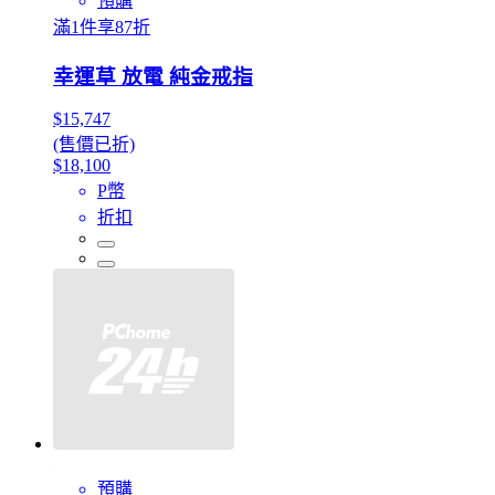
預購
滿1件享87折
幸運草 放電 純金戒指
$15,747
(售價已折)
$18,100
P幣
折扣
預購