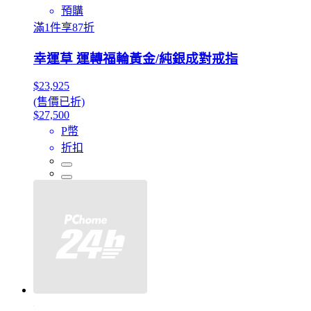
預購
滿1件享87折
幸運草 運轉福輪黃金/純銀成對戒指
$23,925
(售價已折)
$27,500
P幣
折扣