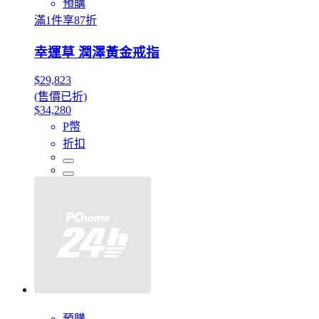
預購
滿1件享87折
幸運草 潤澤黃金戒指
$29,823
(售價已折)
$34,280
P幣
折扣
預購