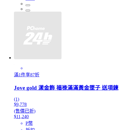
滿1件享87折
Jove gold 漾金飾 福祿滿滿黃金墜子 送項鍊
(1)
$9,778
(售價已折)
$11,240
P幣