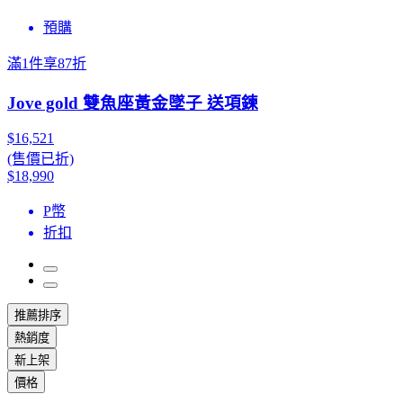
預購
滿1件享87折
Jove gold 雙魚座黃金墜子 送項鍊
$16,521
(售價已折)
$18,990
P幣
折扣
推薦排序
熱銷度
新上架
價格