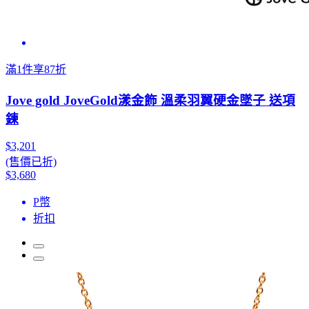
滿1件享87折
Jove gold JoveGold漾金飾 溫柔羽翼硬金墜子 送項
鍊
$3,201
(售價已折)
$3,680
P幣
折扣