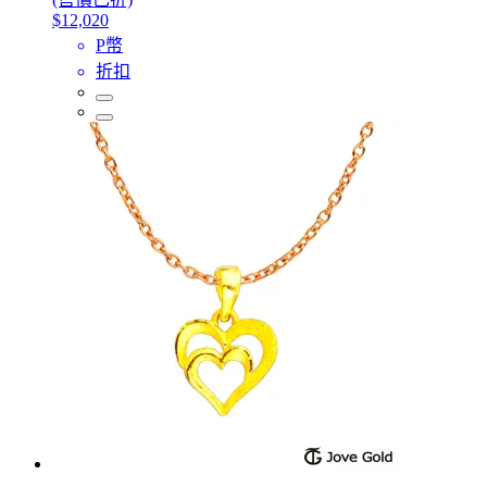
$12,020
P幣
折扣