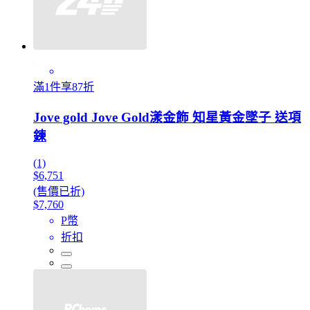
滿1件享87折
Jove gold Jove Gold漾金飾 知星黃金墜子 送項
鍊
(1)
$6,751
(售價已折)
$7,760
P幣
折扣