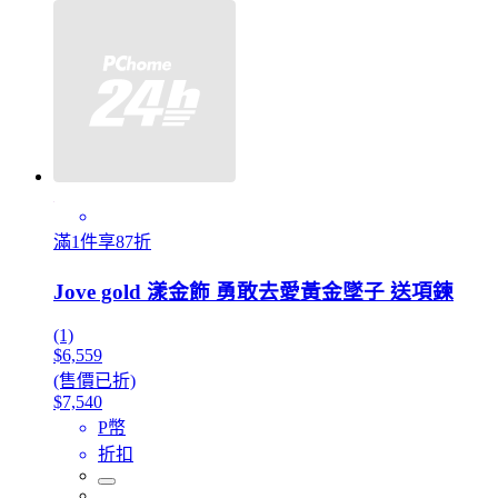
滿1件享87折
Jove gold 漾金飾 勇敢去愛黃金墜子 送項鍊
(1)
$6,559
(售價已折)
$7,540
P幣
折扣