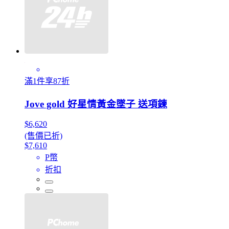
滿1件享87折
Jove gold 好星情黃金墜子 送項鍊
$6,620
(售價已折)
$7,610
P幣
折扣