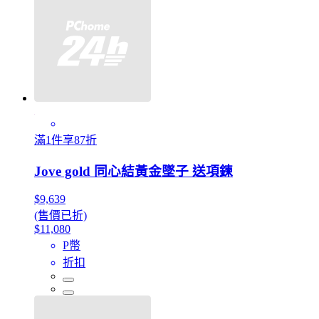
滿1件享87折
Jove gold 同心結黃金墜子 送項鍊
$9,639
(售價已折)
$11,080
P幣
折扣