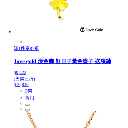
滿1件享87折
Jove gold 漾金飾 好日子黃金墜子 送項鍊
$9,422
(售價已折)
$10,830
P幣
折扣