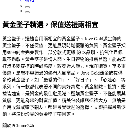
折扣
黃金墜子精選，保值送禮兩相宜
黃金墜子，送禮自用兩相宜的黃金墜子。Jove Gold漾金飾的
黃金墜子，不僅保值，更能展現時髦優雅的氣質。黃金墜子採
用9999純金完美製作，部分款式更鑲嵌CZ晶鑽，抗氧化且佩
戴不過敏。黃金墜子是情人節、生日禮物的推薦首選，能為您
打造多變穿搭的時尚態度，散發迷人魅力。現在購買，享多重
優惠，是您不容錯過的熱門人氣商品。 Jove Gold漾金飾提供
多款黃金墜子，如「最愛的你」、「好日子」、「心連心」等
系列，每一款都代表著不同的美好寓意。黃金避險、投資、贈
禮皆適宜，是資金的最佳避風港。選購黃金墜子，不僅能展其
質感，更能為您的財富加值。精美包裝讓您送禮大方，無論是
自用收藏或贈予親友，都是最受歡迎的選擇。立即把握最新促
銷，將這份珍貴的黃金墜子帶回家。
關於PChome24h