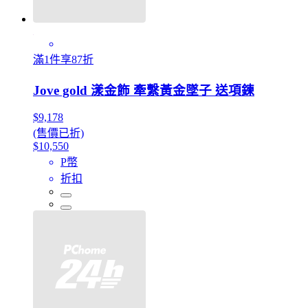
滿1件享87折
Jove gold 漾金飾 牽繫黃金墜子 送項鍊
$9,178
(售價已折)
$10,550
P幣
折扣