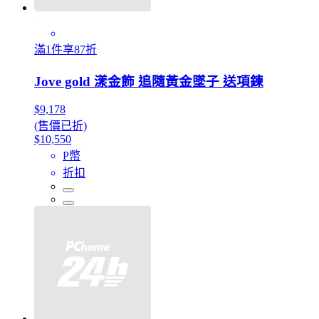
滿1件享87折
Jove gold 漾金飾 追隨黃金墜子 送項鍊
$9,178
(售價已折)
$10,550
P幣
折扣