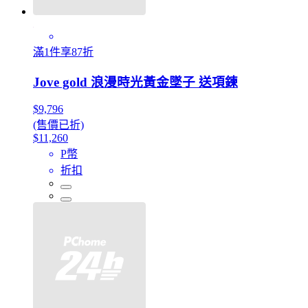
滿1件享87折
Jove gold 浪漫時光黃金墜子 送項鍊
$9,796
(售價已折)
$11,260
P幣
折扣