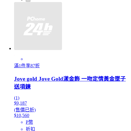
滿1件享87折
Jove gold Jove Gold漾金飾 一吻定情黃金墜子
送項鍊
(1)
$9,187
(售價已折)
$10,560
P幣
折扣