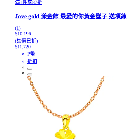
滿1件享87折
Jove gold 漾金飾 最愛的你黃金墜子 送項鍊
(1)
$10,196
(售價已折)
$11,720
P幣
折扣