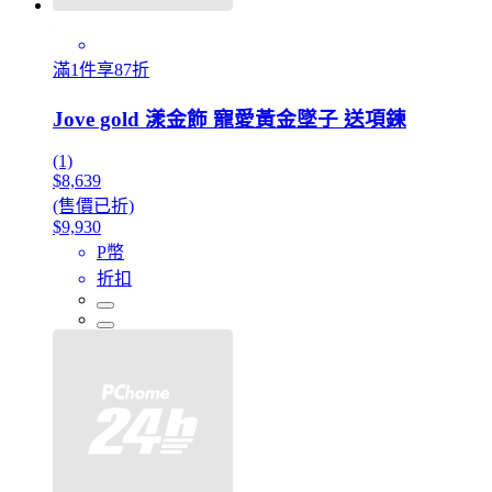
滿1件享87折
Jove gold 漾金飾 寵愛黃金墜子 送項鍊
(1)
$8,639
(售價已折)
$9,930
P幣
折扣