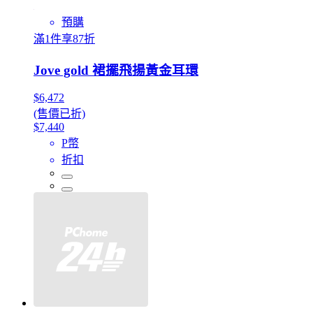
預購
滿1件享87折
Jove gold 裙擺飛揚黃金耳環
$6,472
(售價已折)
$7,440
P幣
折扣