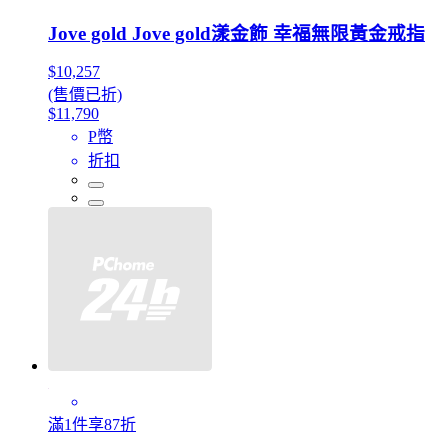
Jove gold Jove gold漾金飾 幸福無限黃金戒指
$10,257
(售價已折)
$11,790
P幣
折扣
滿1件享87折