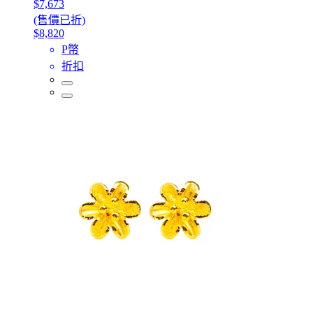
$7,673
(售價已折)
$8,820
P幣
折扣