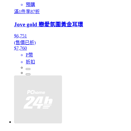
預購
滿1件享87折
Jove gold 戀愛氛圍黃金耳環
$6,751
(售價已折)
$7,760
P幣
折扣