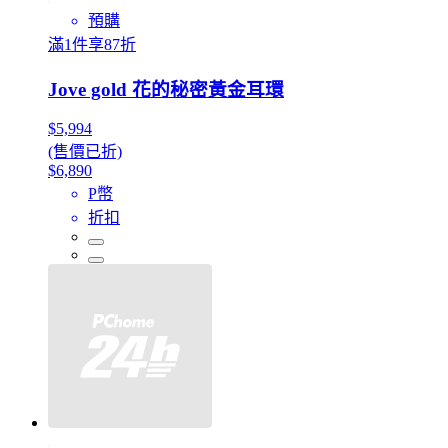
預購
滿1件享87折
Jove gold 花的秘密黃金耳環
$5,994
(售價已折)
$6,890
P幣
折扣