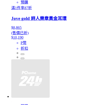
預購
滿1件享87折
Jove gold 詩人樂章黃金耳環
$8,865
(售價已折)
$10,190
P幣
折扣