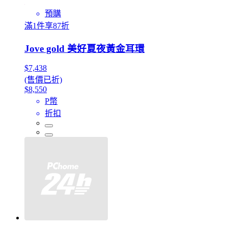
預購
滿1件享87折
Jove gold 美好夏夜黃金耳環
$7,438
(售價已折)
$8,550
P幣
折扣