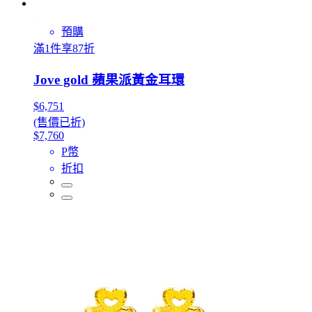
預購
滿1件享87折
Jove gold 蘋果派黃金耳環
$6,751
(售價已折)
$7,760
P幣
折扣