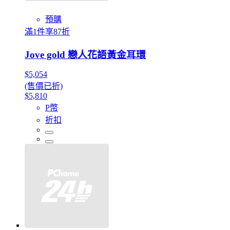
預購
滿1件享87折
Jove gold 戀人花語黃金耳環
$5,054
(售價已折)
$5,810
P幣
折扣