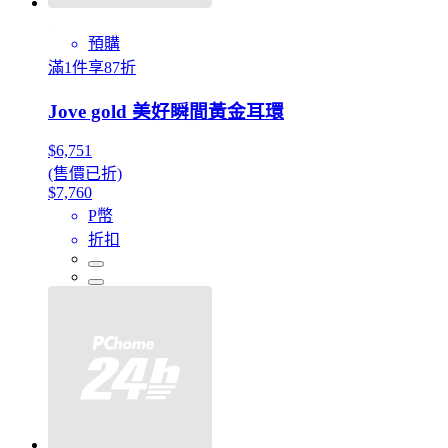
預購
滿1件享87折
Jove gold 美好瞬間黃金耳環
$6,751
(售價已折)
$7,760
P幣
折扣