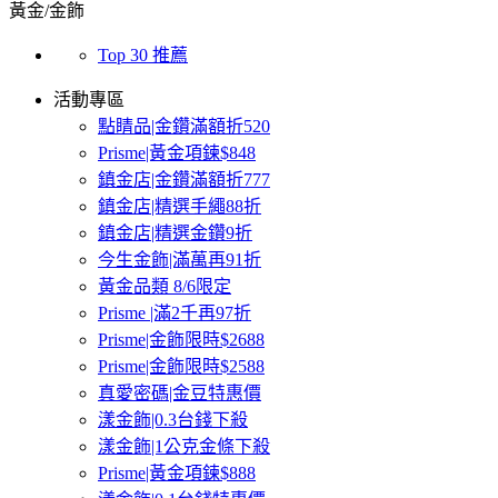
黃金/金飾
Top 30 推薦
活動專區
點睛品|金鑽滿額折520
Prisme|黃金項鍊$848
鎮金店|金鑽滿額折777
鎮金店|精選手繩88折
鎮金店|精選金鑽9折
今生金飾|滿萬再91折
黃金品類 8/6限定
Prisme |滿2千再97折
Prisme|金飾限時$2688
Prisme|金飾限時$2588
真愛密碼|金豆特惠價
漾金飾|0.3台錢下殺
漾金飾|1公克金條下殺
Prisme|黃金項鍊$888