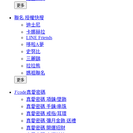
更多
聯名 授權快搜
迪士尼
卡娜赫拉
LINE Friends
哆啦A夢
史努比
三麗鷗
拉拉熊
媽祖聯名
更多
J’code真愛密碼
真愛密碼 項鍊/墜飾
真愛密碼 手鍊/串珠
真愛密碼 戒指/耳環
真愛密碼 彌月金飾 送禮
真愛密碼 開運招財