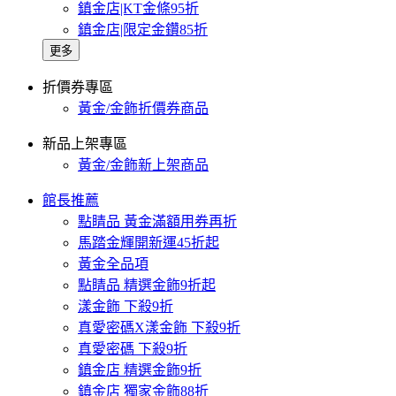
鎮金店|KT金條95折
鎮金店|限定金鑽85折
更多
折價券專區
黃金/金飾折價券商品
新品上架專區
黃金/金飾新上架商品
館長推薦
點睛品 黃金滿額用券再折
馬踏金輝開新運45折起
黃金全品項
點睛品 精選金飾9折起
漾金飾 下殺9折
真愛密碼X漾金飾 下殺9折
真愛密碼 下殺9折
鎮金店 精選金飾9折
鎮金店 獨家金飾88折