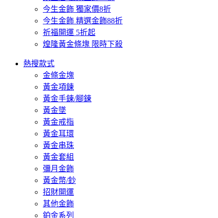
今生金飾 獨家價8折
今生金飾 精選金飾88折
祈福開運 5折起
煌隆黃金條塊 限時下殺
熱搜款式
金條金塊
黃金項鍊
黃金手鍊/腳鍊
黃金墜
黃金戒指
黃金耳環
黃金串珠
黃金套組
彌月金飾
黃金幣/鈔
招財開運
其他金飾
鉑金系列