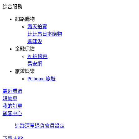
綜合服務
網路購物
露天拍賣
比比昂日本購物
媽咪愛
金融保險
Pi 拍錢包
易安網
旅遊娛樂
PChome 旅遊
最近看過
購物車
我的訂單
顧客中心
追蹤清單
退貨
會員設定
下載 APP