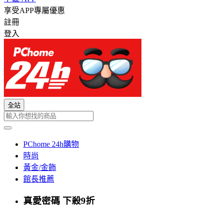
享受APP專屬優惠
註冊
登入
全站
PChome 24h購物
時尚
黃金/金飾
館長推薦
真愛密碼 下殺9折