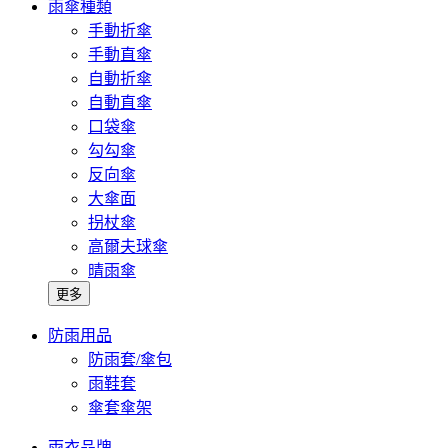
雨傘種類
手動折傘
手動直傘
自動折傘
自動直傘
口袋傘
勾勾傘
反向傘
大傘面
拐杖傘
高爾夫球傘
晴雨傘
更多
防雨用品
防雨套/傘包
雨鞋套
傘套傘架
雨衣品牌