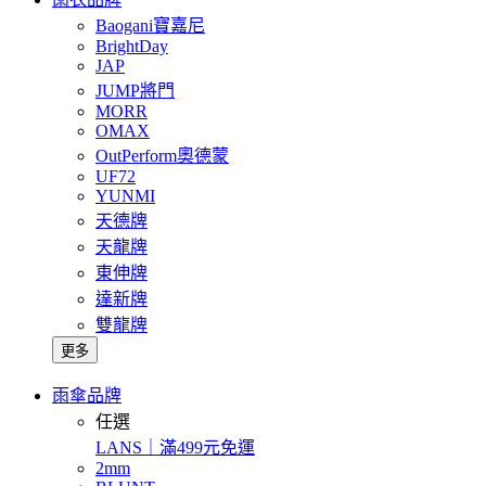
Baogani寶嘉尼
BrightDay
JAP
JUMP將門
MORR
OMAX
OutPerform奧德蒙
UF72
YUNMI
天德牌
天龍牌
東伸牌
達新牌
雙龍牌
更多
雨傘品牌
任選
LANS｜滿499元免運
2mm