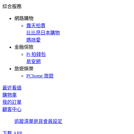
綜合服務
網路購物
露天拍賣
比比昂日本購物
媽咪愛
金融保險
Pi 拍錢包
易安網
旅遊娛樂
PChome 旅遊
最近看過
購物車
我的訂單
顧客中心
追蹤清單
退貨
會員設定
下載 APP