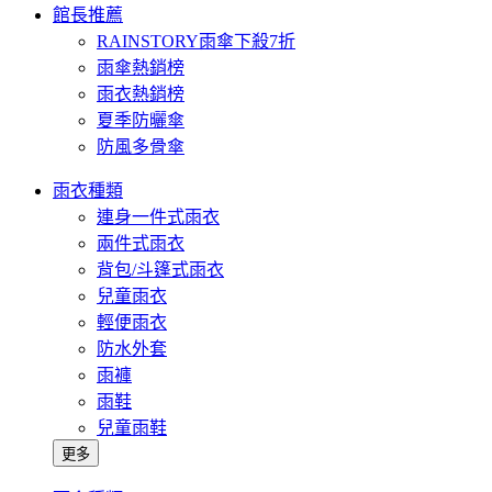
館長推薦
RAINSTORY雨傘下殺7折
雨傘熱銷榜
雨衣熱銷榜
夏季防曬傘
防風多骨傘
雨衣種類
連身一件式雨衣
兩件式雨衣
背包/斗篷式雨衣
兒童雨衣
輕便雨衣
防水外套
雨褲
雨鞋
兒童雨鞋
更多