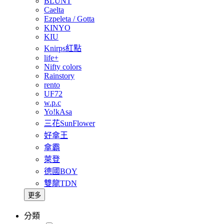
BLUNT
Caelta
Ezpeleta / Gotta
KINYO
KIU
Knirps紅點
life+
Nifty colors
Rainstory
rento
UF72
w.p.c
Yo!kAsa
三花SunFlower
好傘王
傘霸
萊登
德國BOY
雙龍TDN
更多
分類