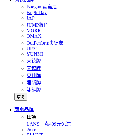
Baogani寶嘉尼
BrightDay
JAP
JUMP將門
MORR
OMAX
OutPerform奧德蒙
UF72
YUNMI
天德牌
天龍牌
東伸牌
達新牌
雙龍牌
更多
雨傘品牌
任選
LANS｜滿499元免運
2mm