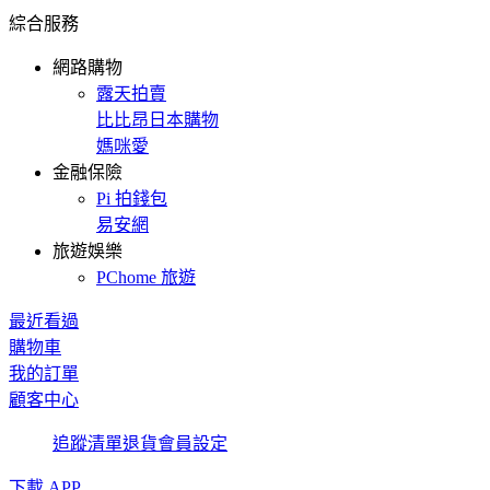
綜合服務
網路購物
露天拍賣
比比昂日本購物
媽咪愛
金融保險
Pi 拍錢包
易安網
旅遊娛樂
PChome 旅遊
最近看過
購物車
我的訂單
顧客中心
追蹤清單
退貨
會員設定
下載 APP