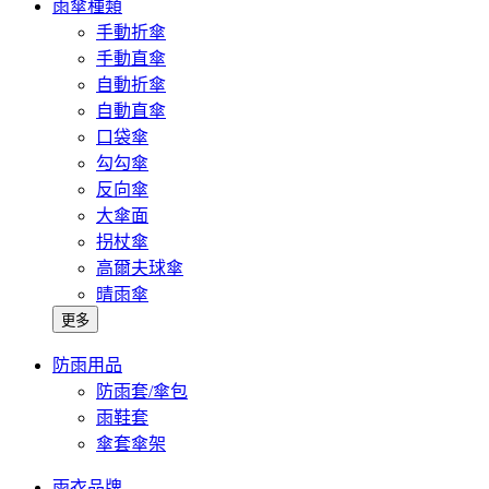
雨傘種類
手動折傘
手動直傘
自動折傘
自動直傘
口袋傘
勾勾傘
反向傘
大傘面
拐杖傘
高爾夫球傘
晴雨傘
更多
防雨用品
防雨套/傘包
雨鞋套
傘套傘架
雨衣品牌