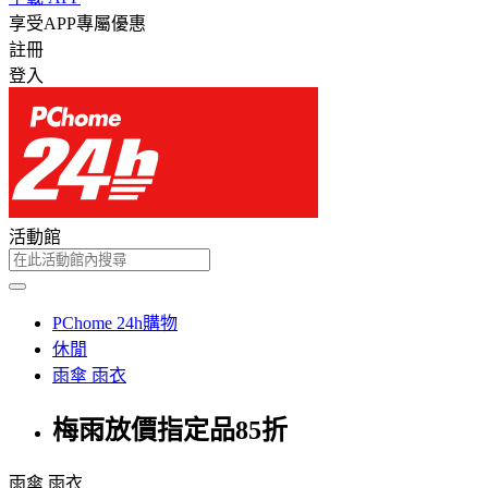
享受APP專屬優惠
註冊
登入
活動館
PChome 24h購物
休閒
雨傘 雨衣
梅雨放價指定品85折
雨傘 雨衣