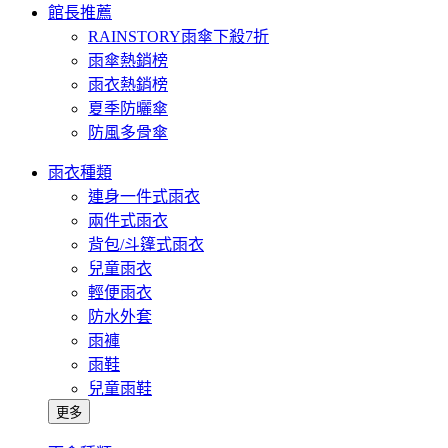
館長推薦
RAINSTORY雨傘下殺7折
雨傘熱銷榜
雨衣熱銷榜
夏季防曬傘
防風多骨傘
雨衣種類
連身一件式雨衣
兩件式雨衣
背包/斗篷式雨衣
兒童雨衣
輕便雨衣
防水外套
雨褲
雨鞋
兒童雨鞋
更多