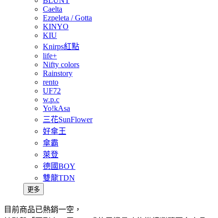
BLUNT
Caelta
Ezpeleta / Gotta
KINYO
KIU
Knirps紅點
life+
Nifty colors
Rainstory
rento
UF72
w.p.c
Yo!kAsa
三花SunFlower
好傘王
傘霸
萊登
德國BOY
雙龍TDN
更多
目前商品已熱銷一空，