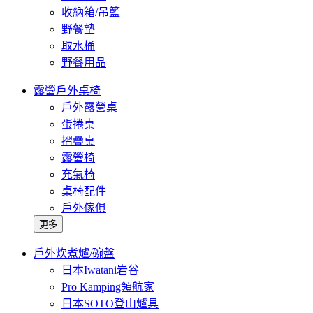
收納箱/吊籃
野餐墊
取水桶
野餐用品
露營戶外桌椅
戶外露營桌
蛋捲桌
摺疊桌
露營椅
充氣椅
桌椅配件
戶外傢俱
更多
戶外炊煮爐/碗盤
日本Iwatani岩谷
Pro Kamping領航家
日本SOTO登山爐具