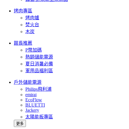
烤肉專區
烤肉爐
焚火台
木炭
館長推薦
P幣加碼
熱銷儲能電源
夏日消暑必備
軍用品福利區
戶外儲能電源
Philips飛利浦
emirai
EcoFlow
BLUETTI
Jackery
太陽能板專區
更多