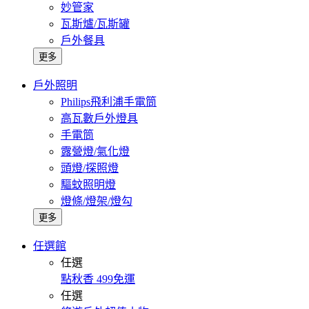
妙管家
瓦斯爐/瓦斯罐
戶外餐具
更多
戶外照明
Philips飛利浦手電筒
高瓦數戶外燈具
手電筒
露營燈/氣化燈
頭燈/探照燈
驅蚊照明燈
燈條/燈架/燈勾
更多
任選館
任選
點秋香 499免運
任選