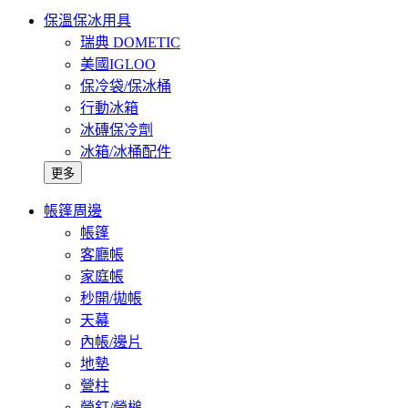
保溫保冰用具
瑞典 DOMETIC
美國IGLOO
保冷袋/保冰桶
行動冰箱
冰磚保冷劑
冰箱/冰桶配件
更多
帳篷周邊
帳篷
客廳帳
家庭帳
秒開/拋帳
天幕
內帳/邊片
地墊
營柱
營釘/營槌