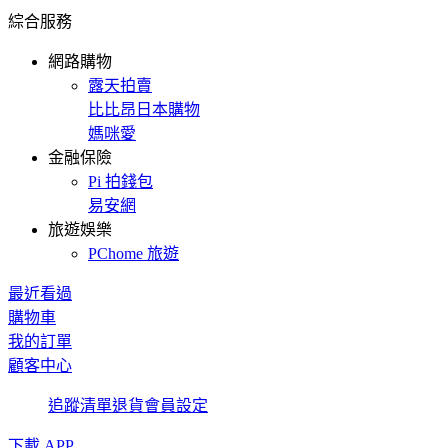
綜合服務
網路購物
露天拍賣
比比昂日本購物
媽咪愛
金融保險
Pi 拍錢包
易安網
旅遊娛樂
PChome 旅遊
最近看過
購物車
我的訂單
顧客中心
追蹤清單
退貨
會員設定
下載 APP