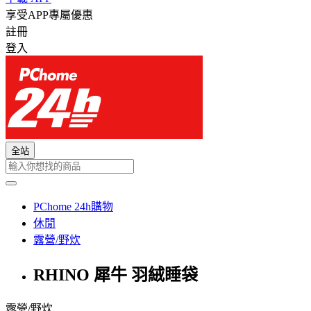
享受APP專屬優惠
註冊
登入
全站
PChome 24h購物
休閒
露營/野炊
RHINO 犀牛 羽絨睡袋
露營/野炊