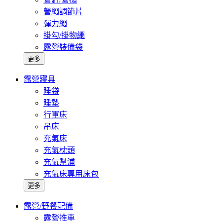
營繩調節片
彈力繩
掛勾/掛物繩
露營裝備袋
更多
露營寢具
睡袋
睡墊
行軍床
吊床
充氣床
充氣枕頭
充氣幫浦
充氣床專用床包
更多
露營/野餐配備
露營推車