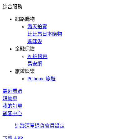
綜合服務
網路購物
露天拍賣
比比昂日本購物
媽咪愛
金融保險
Pi 拍錢包
易安網
旅遊娛樂
PChome 旅遊
最近看過
購物車
我的訂單
顧客中心
追蹤清單
退貨
會員設定
下載 APP