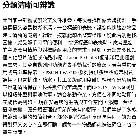
分類清晰可辨識
面對家中雜物或辦公室文件堆疊，每次尋找都像大海撈針，手
寫標籤又容易模糊不清。一台標籤印表機，讓您能快速為物品
建立清晰的識別，輕輕一按就能印出整齊標籤，從此告別翻找
困擾，感受隨手可得的便利。 挑選標籤印表機時，應考量您
的主要應用情境與對標籤耐用度的需求。例如，若您需要印製
個人化照片貼紙或商品小標，Liene PixCut S1便能滿足此類創
意需求，其全自動列印功能省去手動裁剪的麻煩。若著重於商
用或高頻率標示，EPSON LW-Z900系列提供多種標籤帶材質
選擇，包含抗油、防水，其工業級耐用度確保標籤在惡劣環境
下也能清晰保存，長達數年的辨識度。而EPSON LW-K600則
以輕巧外型與電池供電，適合移動作業，方便在不同地點即時
完成標籤列印。 現在就為您的生活與工作空間，添購一台標
籤印表機，讓分類管理變得前所未有的簡單。我們準備了多款
標籤印表機的超值組合，部分機型登錄再享延長保固，讓您買
得划算又安心。立即行動，讓每一件物品都能快速歸位，省下
寶貴時間。