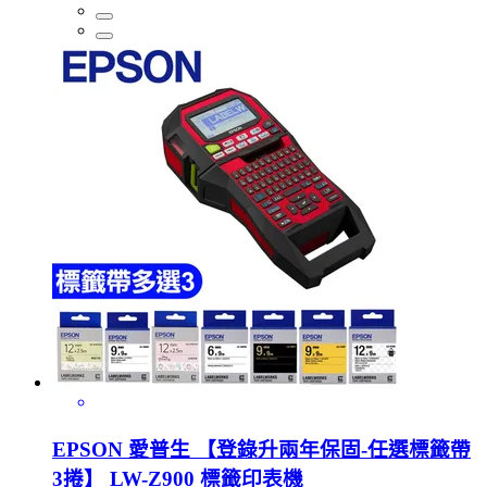
EPSON 愛普生 【登錄升兩年保固-任選標籤帶
3捲】 LW-Z900 標籤印表機