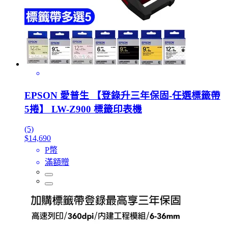
EPSON 愛普生 【登錄升三年保固-任選標籤帶
5捲】 LW-Z900 標籤印表機
(5)
$14,690
P幣
滿額贈