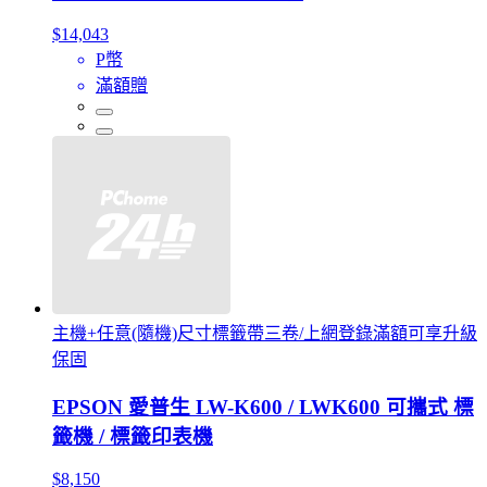
$14,043
P幣
滿額贈
主機+任意(隨機)尺寸標籤帶三卷/上網登錄滿額可享升級
保固
EPSON 愛普生 LW-K600 / LWK600 可攜式 標
籤機 / 標籤印表機
$8,150