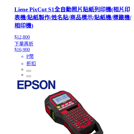
Liene PixCut S1全自動照片貼紙列印機(相片印
表機/貼紙製作/姓名貼/商品標示/貼紙機/標籤機/
相印機)
$12,800
下單再折
$16,900
P幣
折扣