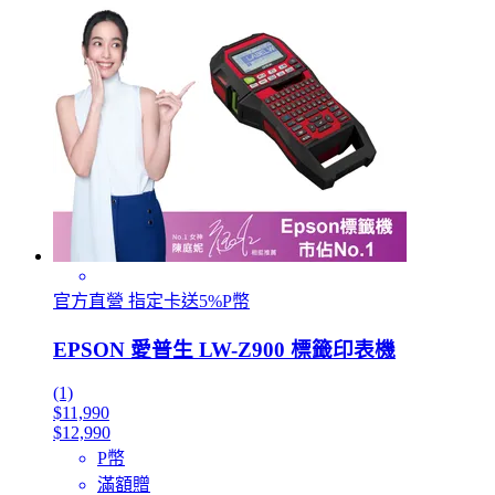
官方直營 指定卡送5%P幣
EPSON 愛普生 LW-Z900 標籤印表機
(1)
$11,990
$12,990
P幣
滿額贈