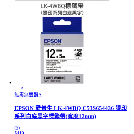
無毒無雙酚A
EPSON 愛普生 LK-4WBQ C53S654436 燙印
系列白底黑字標籤帶(寬度12mm)
(5)
$419