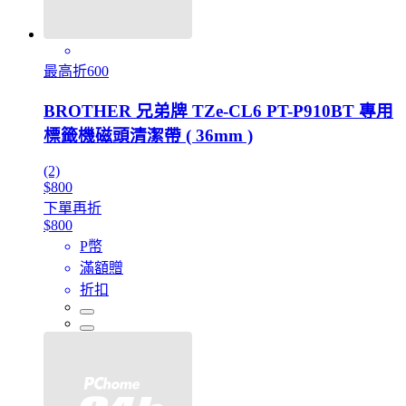
最高折600
BROTHER 兄弟牌 TZe-CL6 PT-P910BT 專用
標籤機磁頭清潔帶 ( 36mm )
(2)
$800
下單再折
$800
P幣
滿額贈
折扣