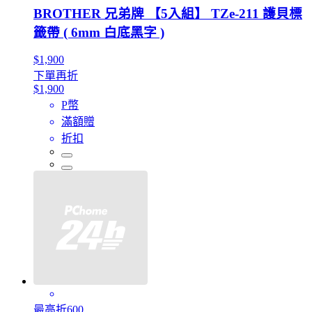
BROTHER 兄弟牌 【5入組】 TZe-211 護貝標
籤帶 ( 6mm 白底黑字 )
$1,900
下單再折
$1,900
P幣
滿額贈
折扣
最高折600