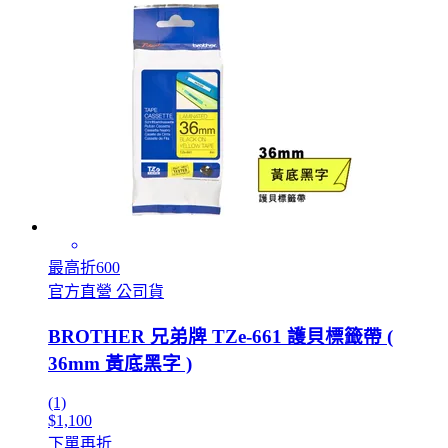
最高折600
官方直營 公司貨
BROTHER 兄弟牌 TZe-661 護貝標籤帶 (
36mm 黃底黑字 )
(1)
$1,100
下單再折