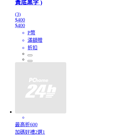
黃底黑字 )
(3)
$400
$400
P幣
滿額贈
折扣
最高折600
加碼好禮2選1