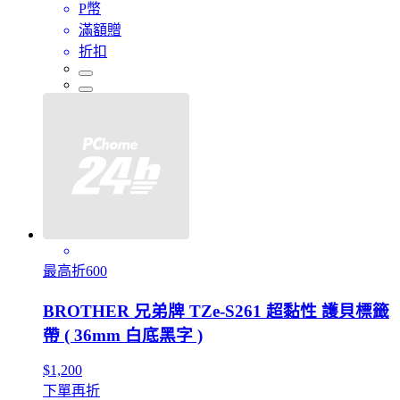
P幣
滿額贈
折扣
最高折600
BROTHER 兄弟牌 TZe-S261 超黏性 護貝標籤
帶 ( 36mm 白底黑字 )
$1,200
下單再折