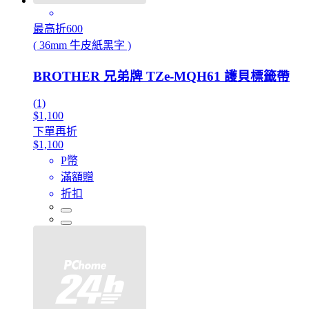
最高折600
( 36mm 牛皮紙黑字 )
BROTHER 兄弟牌 TZe-MQH61 護貝標籤帶
(1)
$1,100
下單再折
$1,100
P幣
滿額贈
折扣