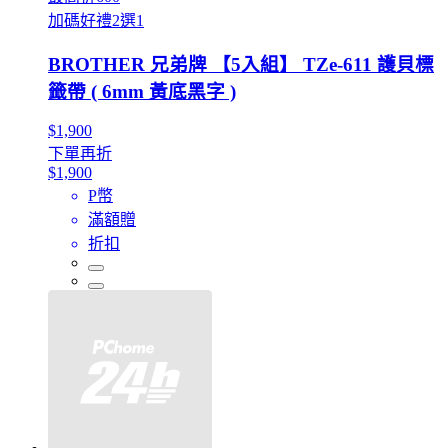
加碼好禮2選1
BROTHER 兄弟牌 【5入組】 TZe-611 護貝標
籤帶 ( 6mm 黃底黑字 )
$1,900
下單再折
$1,900
P幣
滿額贈
折扣