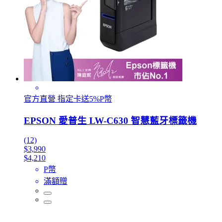
官方直營 指定卡送5%P幣
EPSON 愛普生 LW-C630 智慧藍牙標籤機
(12)
$3,990
$4,210
P幣
滿額贈