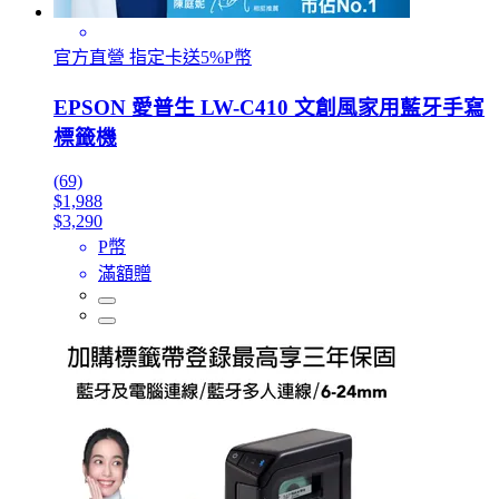
官方直營 指定卡送5%P幣
EPSON 愛普生 LW-C410 文創風家用藍牙手寫
標籤機
(69)
$1,988
$3,290
P幣
滿額贈