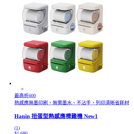
最高折600
熱感應無墨印刷，無需墨水、不沾手，列印清晰省耗材
Hanin 扭蛋型熱感應標籤機 New1
(1)
$1,680