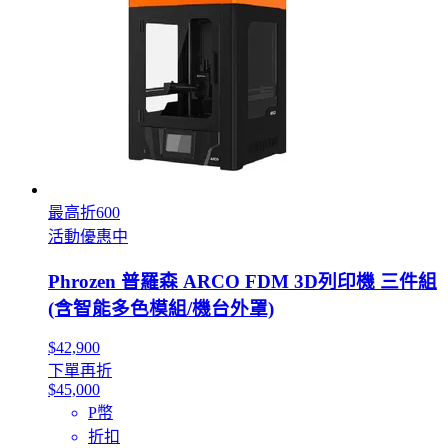
最高折600
活動優惠中
Phrozen 普羅森 ARCO FDM 3D列印機 三件組
(含智能多色模組/機台外罩)
$42,900
下單再折
$45,000
P幣
折扣