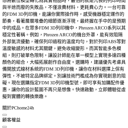
想將數位模型轉化為真實物品時，最怕的就是冗長的列印時間
與半途而廢的失敗品，不僅浪費材料，更耗費心力。一台可靠
的FDM 3D列印機，能讓你實際操作時，感受機器穩定運作的
節奏，看著層層堆疊的細節逐漸浮現，最終握在手中的是預期
中的成品。在眾多FDM 3D列印機中，Phrozen ARCO系列以其
穩定性著稱。例如，Phrozen ARCO的機台外罩，能有效阻隔
外部氣流擾動，確保列印過程的溫度均勻，對於列印ABS等對
溫度敏感的材料尤其關鍵，避免收縮變形。而其智能多色模
組，則打破單色限制，讓設計師能在單一模型上實現多達四種
顏色的組合，大幅拓展創作自由度。選購時，建議優先考慮具
備開放式線材系統的FDM 3D列印機，讓你在材料選擇上保有
彈性，不被特定品牌綁定。別讓技術門檻成為你實現創意的阻
礙。現在選購指定FDM 3D列印機型號，即可享有加購配件優
惠，讓你的設計藍圖不再只是想像。快速啟動，立即體驗從虛
擬到實體的轉換樂趣。
關於PChome24h
顧客權益