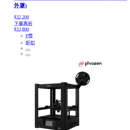
外罩)
$32,200
下單再折
$33,800
P幣
折扣