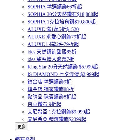
SOPHIA 精選鑽飾66折起
SOPHIA 30分天然鑽石$18,888起
SOPHIA 1克拉培育鑽$19,800起
ALUXE 滿1萬5折$1520
ALUXE 求愛心鑽飾79折起
ALUXE 同款2件79折起
ides 天然鑽飾甜蜜85折
ides 甜蜜情人浪漫7折
King Star 20分天然鑽飾 $5,999起
IS DIAMOND 七夕浪漫 $2,999起
鎮金店 精選鑽飾9折
鎮金店 獨家鑽飾88折
點睛品 珠寶鑽飾8折起
京華鑽石 9折起
艾尼希亞 1克拉鑽飾$9,999起
艾尼希亞 精選鑽飾$2399起
更多
鑽石系列