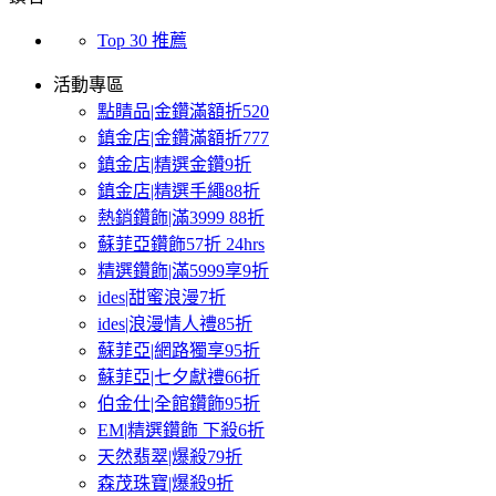
Top 30 推薦
活動專區
點睛品|金鑽滿額折520
鎮金店|金鑽滿額折777
鎮金店|精選金鑽9折
鎮金店|精選手繩88折
熱銷鑽飾|滿3999 88折
蘇菲亞鑽飾57折 24hrs
精選鑽飾|滿5999享9折
ides|甜蜜浪漫7折
ides|浪漫情人禮85折
蘇菲亞|網路獨享95折
蘇菲亞|七夕獻禮66折
伯金仕|全館鑽飾95折
EM|精選鑽飾 下殺6折
天然翡翠|爆殺79折
森茂珠寶|爆殺9折