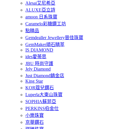
Alesai艾尼希亞
ALUXE亞立詩
amoon 日系珠寶
Caramelo彩糖鑽工坊
點睛品
Gemdealler Jewellery晉佳珠寶
GemMaker頑石睛萃
IS DIAMOND
ides愛蒂思
JBU 時尚守護
Jely Diamond
Just Diamond鎮金店
King Star
KOR蔻兒鑽石
Luperla大東山珠寶
SOPHIA蘇菲亞
PERKINS伯金仕
小樂珠寶
京華鑽石