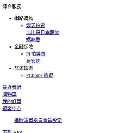
綜合服務
網路購物
露天拍賣
比比昂日本購物
媽咪愛
金融保險
Pi 拍錢包
易安網
旅遊娛樂
PChome 旅遊
最近看過
購物車
我的訂單
顧客中心
追蹤清單
退貨
會員設定
下載 APP