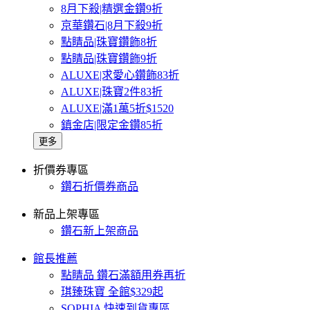
8月下殺|精選金鑽9折
京華鑽石|8月下殺9折
點睛品|珠寶鑽飾8折
點睛品|珠寶鑽飾9折
ALUXE|求愛心鑽飾83折
ALUXE|珠寶2件83折
ALUXE|滿1萬5折$1520
鎮金店|限定金鑽85折
更多
折價券專區
鑽石折價券商品
新品上架專區
鑽石新上架商品
館長推薦
點睛品 鑽石滿額用券再折
琪臻珠寶 全館$329起
SOPHIA 快速到貨專區