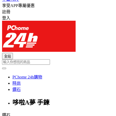
享受APP專屬優惠
註冊
登入
全站
PChome 24h購物
時尚
鑽石
哆啦A夢 手鍊
鑽石