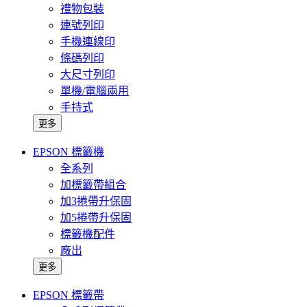
禮物包裝
連號列印
手機連線印
條碼列印
大尺寸列印
單機/電腦兩用
手持式
更多
EPSON 標籤機
全系列
加標籤帶組合
加3捲帶升保固
加5捲帶升保固
標籤機配件
廠出
更多
EPSON 標籤帶