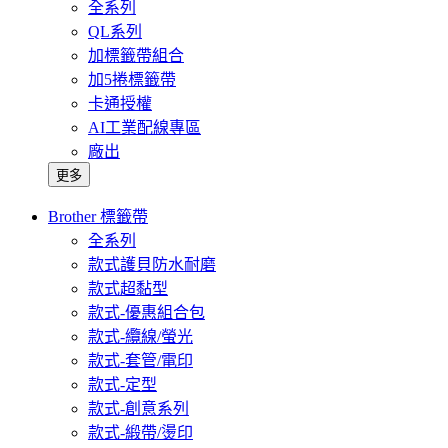
全系列
QL系列
加標籤帶組合
加5捲標籤帶
卡通授權
AI工業配線專區
廠出
更多
Brother 標籤帶
全系列
款式護貝防水耐磨
款式超黏型
款式-優惠組合包
款式-纜線/螢光
款式-套管/電印
款式-定型
款式-創意系列
款式-緞帶/燙印