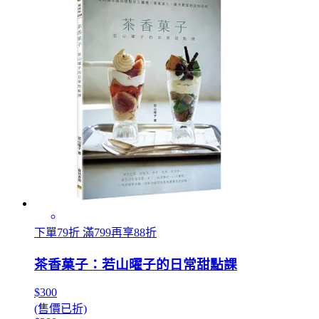
下單79折 滿799再享88折
茶香菓子：若山曜子的日常甜點課
$300
(售價已折)