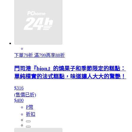
下單79折 滿799再享88折
門司港『bion』的燒果子和季節限定的糕點：
單純樸實的法式糕點，味道讓人大大的驚艷！
$316
(售價已折)
$400
P幣
折扣