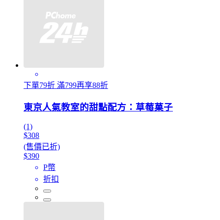
下單79折 滿799再享88折
東京人氣教室的甜點配方：草莓菓子
(1)
$308
(售價已折)
$390
P幣
折扣