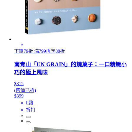
下單79折 滿799再享88折
南青山「UN GRAIN」的燒菓子：一口精緻小
巧的極上風味
$315
(售價已折)
$399
P幣
折扣