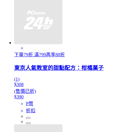
下單79折 滿799再享88折
東京人氣教室的甜點配方：柑橘菓子
(1)
$308
(售價已折)
$390
P幣
折扣