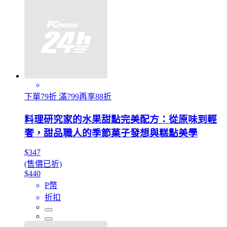
下單79折 滿799再享88折
料理研究家的水果甜點完美配方：從原味到輕
奢，甜品職人的季節菓子發想與糕點美學
$347
(售價已折)
$440
P幣
折扣