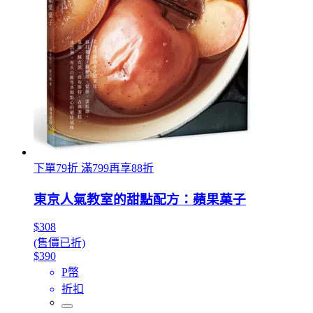
下單79折 滿799再享88折
東京人氣教室的甜點配方：蘋果菓子
$308
(售價已折)
$390
P幣
折扣