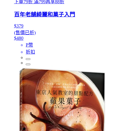
下單79折 滿799再享88折
百年老舖綺麗和菓子入門
$379
(售價已折)
$480
P幣
折扣