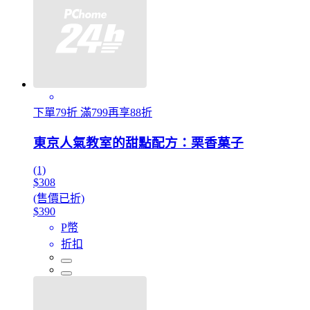
下單79折 滿799再享88折
東京人氣教室的甜點配方：栗香菓子
(1)
$308
(售價已折)
$390
P幣
折扣