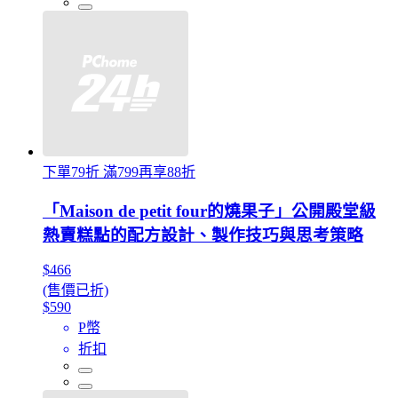
下單79折 滿799再享88折
「Maison de petit four的燒果子」公開殿堂級
熱賣糕點的配方設計、製作技巧與思考策略
$466
(售價已折)
$590
P幣
折扣