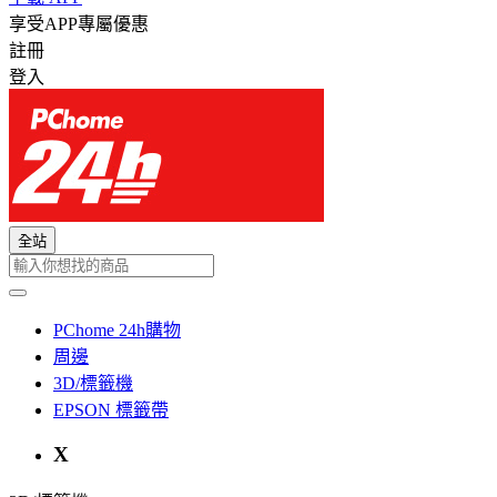
享受APP專屬優惠
註冊
登入
全站
PChome 24h購物
周邊
3D/標籤機
EPSON 標籤帶
X