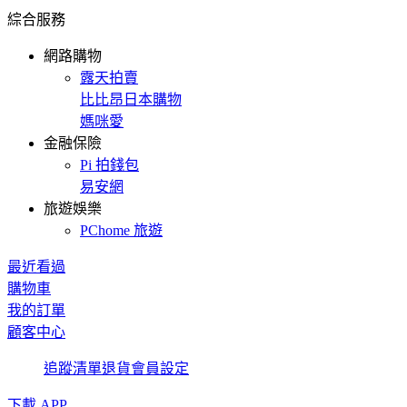
綜合服務
網路購物
露天拍賣
比比昂日本購物
媽咪愛
金融保險
Pi 拍錢包
易安網
旅遊娛樂
PChome 旅遊
最近看過
購物車
我的訂單
顧客中心
追蹤清單
退貨
會員設定
下載 APP