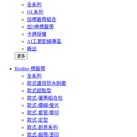
全系列
QL系列
加標籤帶組合
加5捲標籤帶
卡通授權
AI工業配線專區
廠出
更多
Brother 標籤帶
全系列
款式護貝防水耐磨
款式超黏型
款式-優惠組合包
款式-纜線/螢光
款式-套管/電印
款式-定型
款式-創意系列
款式-緞帶/燙印