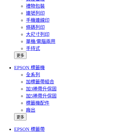
禮物包裝
連號列印
手機連線印
條碼列印
大尺寸列印
單機/電腦兩用
手持式
更多
EPSON 標籤機
全系列
加標籤帶組合
加3捲帶升保固
加5捲帶升保固
標籤機配件
廠出
更多
EPSON 標籤帶