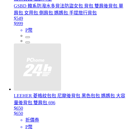
GSBD 韓系防潑水多背法防盜女包 背包 雙肩後背包 單
肩包 女用包 側肩包 媽媽包 手提旅行背包
$549
$999
P幣
LEEHER 菱格紋包包 尼龍後背包 黑色包包 媽媽包 大容
量後背包 雙肩包 696
$650
$650
折價券
P幣