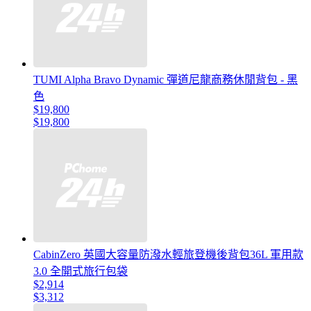
TUMI Alpha Bravo Dynamic 彈道尼龍商務休閒背包 - 黑
色
$19,800
$19,800
CabinZero 英國大容量防潑水輕旅登機後背包36L 軍用款
3.0 全開式旅行包袋
$2,914
$3,312