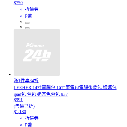
$750
折價券
P幣
滿1件享84折
LEEHER 14寸電腦包 16寸筆電包電腦後背包 媽媽包
ipad包 包包 奶茶色包包 937
$991
(售價已折)
$1,180
折價券
P幣