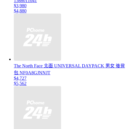
1588011041
$3,980
$4,880
The North Face 北面 UNIVERSAL DAYPACK 男女 後背
包 NF0A8GJNNJT
$4,727
$5,562