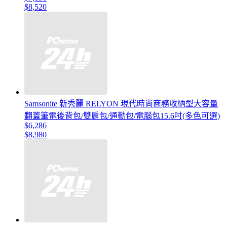
$8,520
Samsonite 新秀麗 RELYON 現代時尚商務收納型大容量
翻蓋筆電後背包/雙肩包/通勤包/電腦包15.6吋(多色可選)
$6,286
$8,980