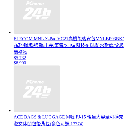
ELECOM MNL ‎X-Pac VC21高機能後背包MNLBP03BK/
商務/職場/通勤/出差/筆電/X-Pac科技布料/防水耐磨/父親
節禮物
$5,732
$6,990
ACE BAGS & LUGGAGE M號 PJ-15 輕量大容量可擴充
淑女休閒包後背包(多色可選 17374)