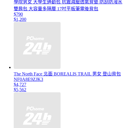
學院男女 大學生通勤包 抗震減壓透氣背墊 防刮防潑水
雙肩包 大容量多隔層 17吋平板筆電後背包
$790
$1,200
The North Face 北面 BOREALIS TRAIL 男女 登山背包
NF0A8E9ZJK3
$4,727
$5,562