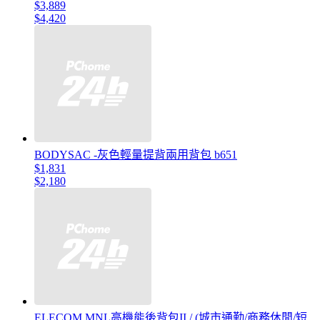
$3,889
$4,420
BODYSAC -灰色輕量提背兩用背包 b651
$1,831
$2,180
ELECOM MNL高機能後背包II / (城市通勤/商務休閒/短