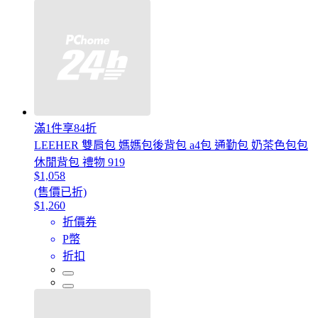
滿1件享84折
LEEHER 雙肩包 媽媽包後背包 a4包 通勤包 奶茶色包包
休閒背包 禮物 919
$1,058
(售價已折)
$1,260
折價券
P幣
折扣