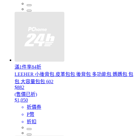
滿1件享84折
LEEHER 小後背包 皮革包包 後背包 多功能包 媽媽包 包
包 大容量包包 602
$882
(售價已折)
$1,050
折價券
P幣
折扣