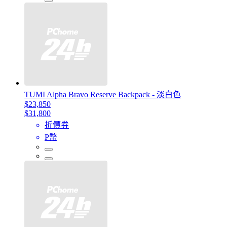
TUMI Alpha Bravo Reserve Backpack - 淡白色
$23,850
$31,800
折價券
P幣