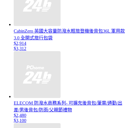
CabinZero 英國大容量防潑水輕旅登機後背包36L 軍用款
3.0 全開式旅行包袋
$2,914
$3,312
ELECOM 防潑水商務系列- 可擴充後背包/筆電/通勤/出
差/男後背包/防雨/父親節禮物
$2,480
$3,100