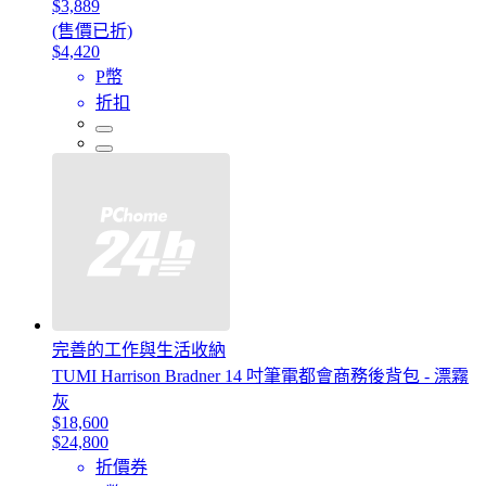
$3,889
(售價已折)
$4,420
P幣
折扣
完善的工作與生活收納
TUMI Harrison Bradner 14 吋筆電都會商務後背包 - 漂霧
灰
$18,600
$24,800
折價券