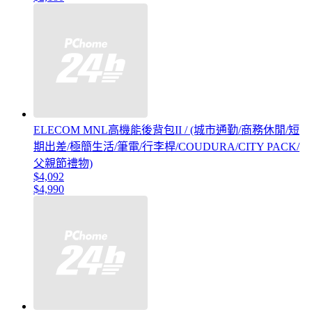
ELECOM MNL高機能後背包II / (城市通勤/商務休閒/短
期出差/極簡生活/筆電/行李桿/COUDURA/CITY PACK/
父親節禮物)
$4,092
$4,990