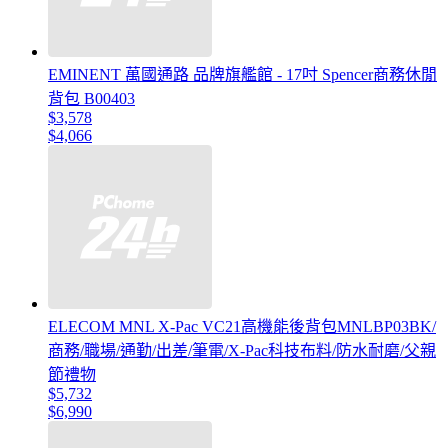
EMINENT 萬國通路 品牌旗艦館 - 17吋 Spencer商務休閒
背包 B00403
$3,578
$4,066
ELECOM MNL ‎X-Pac VC21高機能後背包MNLBP03BK/
商務/職場/通勤/出差/筆電/X-Pac科技布料/防水耐磨/父親
節禮物
$5,732
$6,990