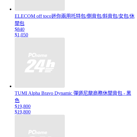
ELECOM off toco迷你兩用托特包/側背包/斜背包/女包/休
閒包
$840
$1,050
TUMI Alpha Bravo Dynamic 彈道尼龍商務休閒背包 - 黑
色
$19,800
$19,800