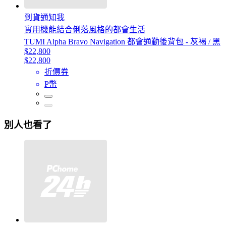
到貨通知我
實用機能結合俐落風格的都會生活
TUMI Alpha Bravo Navigation 都會通勤後背包 - 灰褐 / 黑
$22,800
$22,800
折價券
P幣
別人也看了