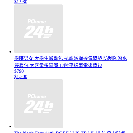
$1,980
學院男女 大學生通勤包 抗震減壓透氣背墊 防刮防潑水
雙肩包 大容量多隔層 17吋平板筆電後背包
$790
$1,200