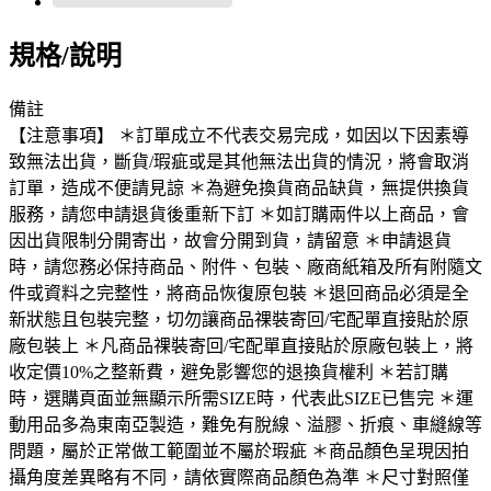
規格/說明
備註
【注意事項】 ＊訂單成立不代表交易完成，如因以下因素導
致無法出貨，斷貨/瑕疵或是其他無法出貨的情況，將會取消
訂單，造成不便請見諒 ＊為避免換貨商品缺貨，無提供換貨
服務，請您申請退貨後重新下訂 ＊如訂購兩件以上商品，會
因出貨限制分開寄出，故會分開到貨，請留意 ＊申請退貨
時，請您務必保持商品、附件、包裝、廠商紙箱及所有附隨文
件或資料之完整性，將商品恢復原包裝 ＊退回商品必須是全
新狀態且包裝完整，切勿讓商品祼裝寄回/宅配單直接貼於原
廠包裝上 ＊凡商品祼裝寄回/宅配單直接貼於原廠包裝上，將
收定價10%之整新費，避免影響您的退換貨權利 ＊若訂購
時，選購頁面並無顯示所需SIZE時，代表此SIZE已售完 ＊運
動用品多為東南亞製造，難免有脫線、溢膠、折痕、車縫線等
問題，屬於正常做工範圍並不屬於瑕疵 ＊商品顏色呈現因拍
攝角度差異略有不同，請依實際商品顏色為準 ＊尺寸對照僅