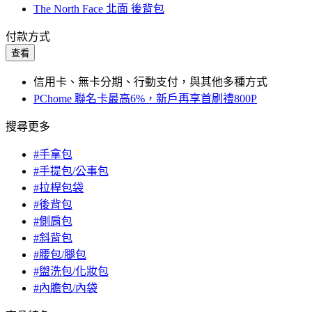
The North Face 北面 後背包
付款方式
查看
信用卡、無卡分期、行動支付，與其他多種方式
PChome 聯名卡最高6%，新戶再享首刷禮800P
搜尋更多
#手拿包
#手提包/公事包
#拉桿包袋
#後背包
#側肩包
#斜背包
#腰包/腿包
#盥洗包/化妝包
#內膽包/內袋