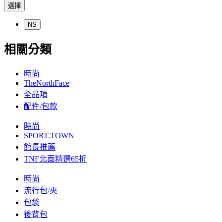
選擇
NS
相關分類
時尚
TheNorthFace
全品項
配件/包款
時尚
SPORT.TOWN
館長推薦
TNF北面精選65折
時尚
流行包/夾
包袋
後背包