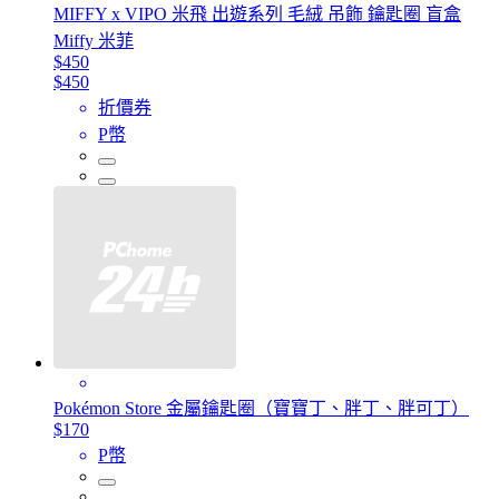
MIFFY x VIPO 米飛 出遊系列 毛絨 吊飾 鑰匙圈 盲盒
Miffy 米菲
$450
$450
折價券
P幣
Pokémon Store 金屬鑰匙圈（寶寶丁、胖丁、胖可丁）
$170
P幣