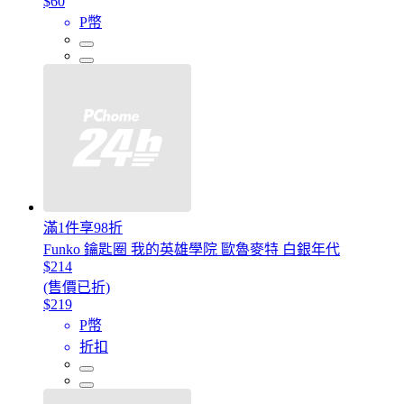
$60
P幣
滿1件享98折
Funko 鑰匙圈 我的英雄學院 歐魯麥特 白銀年代
$214
(售價已折)
$219
P幣
折扣