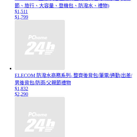
節、旅行、大容量、登機包、防潑水、禮物)
$1,511
$1,799
ELECOM 防潑水商務系列- 整齊後背包/筆電/通勤/出差/
男後背包/防雨/父親節禮物
$1,832
$2,290