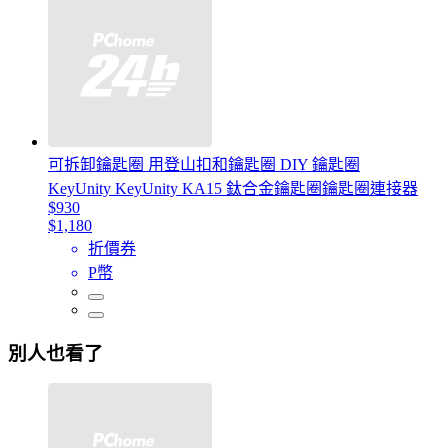
可拆卸鑰匙圈 用登山扣和鑰匙圈 DIY 鑰匙圈
KeyUnity KeyUnity KA15 鈦合金鑰匙圈鑰匙圈連接器
$930
$1,180
折價券
P幣
別人也看了