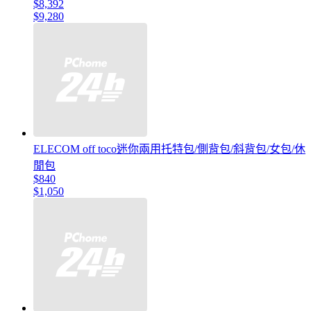
$8,392
$9,280
ELECOM off toco迷你兩用托特包/側背包/斜背包/女包/休
閒包
$840
$1,050