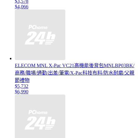
$3,578
$4,066
ELECOM MNL ‎X-Pac VC21高機能後背包MNLBP03BK/
商務/職場/通勤/出差/筆電/X-Pac科技布料/防水耐磨/父親
節禮物
$5,732
$6,990