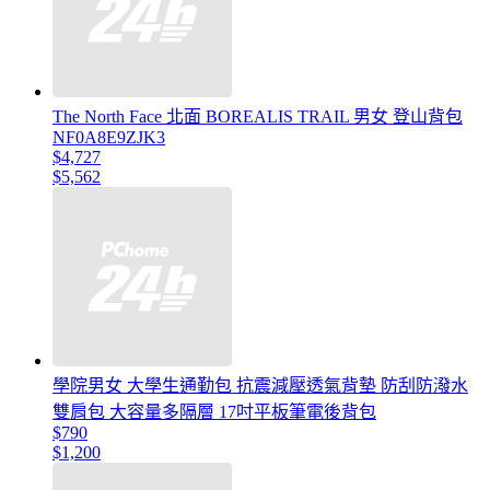
The North Face 北面 BOREALIS TRAIL 男女 登山背包
NF0A8E9ZJK3
$4,727
$5,562
學院男女 大學生通勤包 抗震減壓透氣背墊 防刮防潑水
雙肩包 大容量多隔層 17吋平板筆電後背包
$790
$1,200