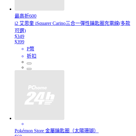
最高折600
i2 艾思奎 iSquarer Carino三合一彈性鑰匙圈充電線(多款
可選)
$349
$399
P幣
折扣
Pokémon Store 金屬鑰匙圈（太陽珊瑚）