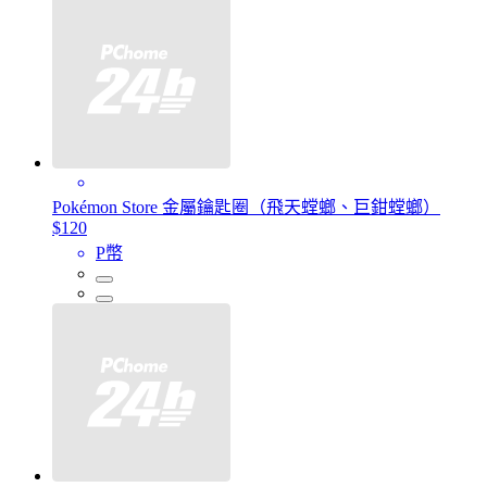
Pokémon Store 金屬鑰匙圈（飛天螳螂、巨鉗螳螂）
$120
P幣