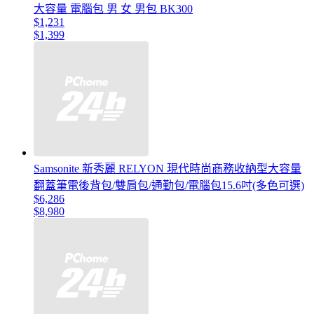
大容量 電腦包 男 女 男包 BK300
$1,231
$1,399
Samsonite 新秀麗 RELYON 現代時尚商務收納型大容量
翻蓋筆電後背包/雙肩包/通勤包/電腦包15.6吋(多色可選)
$6,286
$8,980