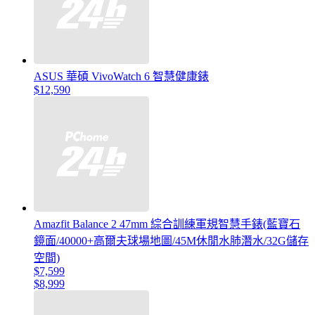
ASUS 華碩 VivoWatch 6 智慧健康錶
$12,590
Amazfit Balance 2 47mm 綜合訓練軍規智慧手錶(藍寶石
鏡面/40000+高爾夫球場地圖/45M休閒水肺潛水/32G儲存
空間)
$7,599
$8,999