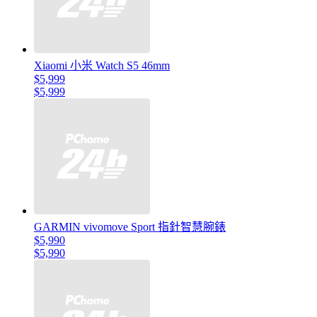
Xiaomi 小米 Watch S5 46mm
$5,999
$5,999
GARMIN vivomove Sport 指針智慧腕錶
$5,990
$5,990