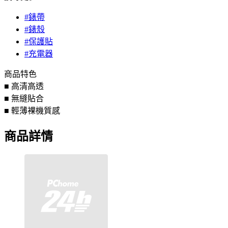
#錶帶
#錶殼
#保護貼
#充電器
商品特色
■ 高清高透
■ 無縫貼合
■ 輕薄裸機質感
商品詳情