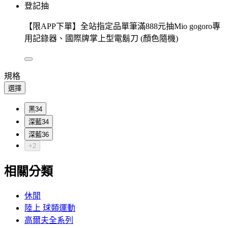
登記抽
【限APP下單】全站指定品單筆滿888元抽Mio gogoro專
用記錄器、國際牌掌上型電鬍刀 (顏色隨機)
規格
選擇
黑34
深藍34
深藍36
+2
相關分類
休閒
陸上 球類運動
高爾夫全系列