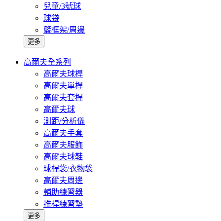
兒童/3號球
球袋
籃框架/周邊
更多
高爾夫全系列
高爾夫球桿
高爾夫單桿
高爾夫套桿
高爾夫球
測距/分析儀
高爾夫手套
高爾夫服飾
高爾夫球鞋
球桿袋/衣物袋
高爾夫周邊
輔助練習器
推桿練習墊
更多