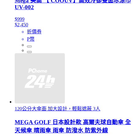
Mega 美高 【 COOUV】高效冷卻雙面冰涼巾
UV-002
$999
$2,450
折價券
P幣
120公分大傘面 加大設計，輕鬆遮蔽 3人
MEGA GOLF 日本設計款 高爾夫球自動傘 全
天候傘 晴雨傘 雨傘 防潑水 防紫外線