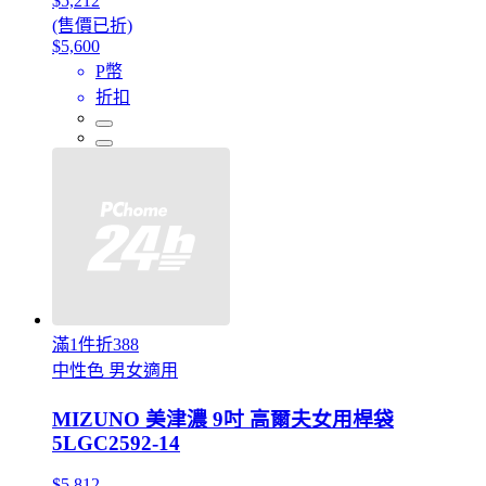
$5,212
(售價已折)
$5,600
P幣
折扣
滿1件折388
中性色 男女適用
MIZUNO 美津濃 9吋 高爾夫女用桿袋
5LGC2592-14
$5,812