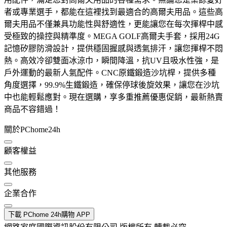
者或專業選手，都能在這裡找到最適合的高爾夫用品。這些高
爾夫用品不僅兼具功能性與舒適性，更能讓您在每次揮桿中感
受極致的操控與精準度。MEGA GOLF高爾夫手套，採用24G
記憶矽膠防滑設計，提供穩固握感與透氣排汗，讓您揮桿不悶
熱。高效冷卻雙面冰涼巾，瞬間降溫，抗UV且吸水性強，是
戶外運動的最新人氣配件。CNC原鐵鍛造沙坑桿，提供多種
角度選擇，99.9%生鐵鍛造，確保停球後旋效果，讓您在沙坑
中也能輕鬆應對。現在選購，享多重推薦優惠促銷，最新熱賣
商品不容錯過！
關於PChome24h
顧客權益
其他服務
企業合作
下載 PChome 24h購物 APP