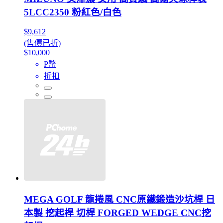
5LCC2350 粉紅色/白色
$9,612
(售價已折)
$10,000
P幣
折扣
MEGA GOLF 龍捲風 CNC原鐵鍛造沙坑桿 日
本製 挖起桿 切桿 FORGED WEDGE CNC挖