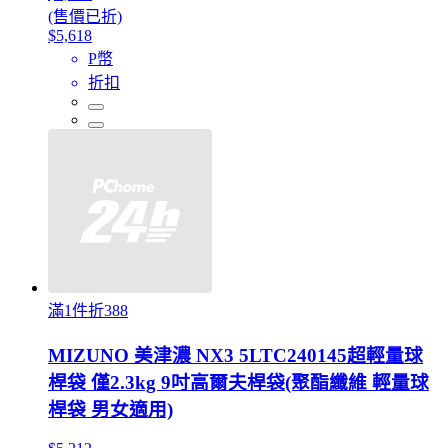
(售價已折)
$5,618
P幣
折扣
滿1件折388
MIZUNO 美津濃 NX3 5LTC240145超輕量球
桿袋 僅2.3kg 9吋高爾夫桿袋(聚酯纖維 輕量球
桿袋 男女適用)