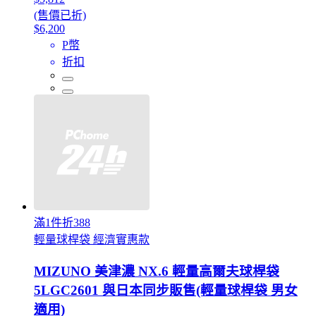
(售價已折)
$6,200
P幣
折扣
滿1件折388
輕量球桿袋 經濟實惠款
MIZUNO 美津濃 NX.6 輕量高爾夫球桿袋
5LGC2601 與日本同步販售(輕量球桿袋 男女
適用)