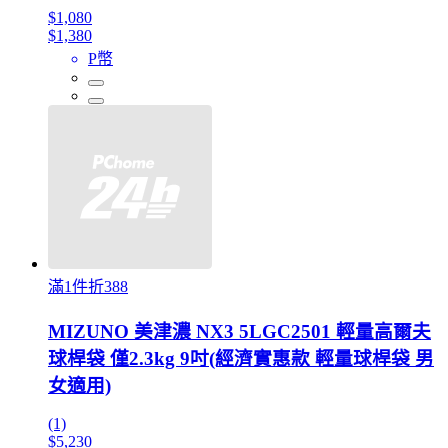
$1,080
$1,380
P幣
滿1件折388
MIZUNO 美津濃 NX3 5LGC2501 輕量高爾夫
球桿袋 僅2.3kg 9吋(經濟實惠款 輕量球桿袋 男
女適用)
(1)
$5,230