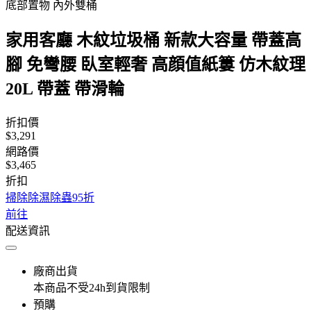
底部置物 內外雙桶
家用客廳 木紋垃圾桶 新款大容量 帶蓋高
腳 免彎腰 臥室輕奢 高顔值紙簍 仿木紋理
20L 帶蓋 帶滑輪
折扣價
$3,291
網路價
$3,465
折扣
掃除除濕除蟲95折
前往
配送資訊
廠商出貨
本商品不受24h到貨限制
預購