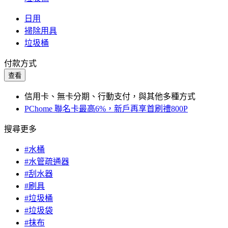
日用
掃除用具
垃圾桶
付款方式
查看
信用卡、無卡分期、行動支付，與其他多種方式
PChome 聯名卡最高6%，新戶再享首刷禮800P
搜尋更多
#水桶
#水管疏通器
#刮水器
#刷具
#垃圾桶
#垃圾袋
#抹布