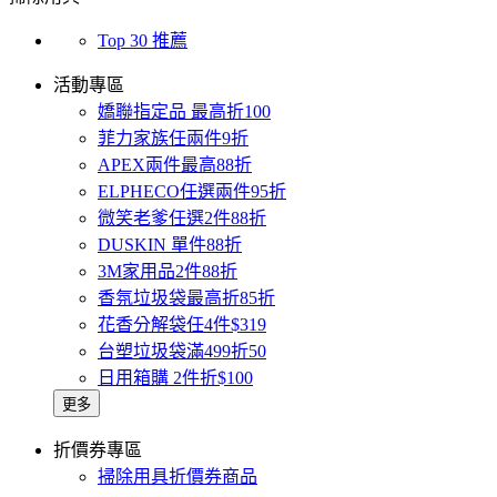
Top 30 推薦
活動專區
嬌聯指定品 最高折100
菲力家族任兩件9折
APEX兩件最高88折
ELPHECO任選兩件95折
微笑老爹任選2件88折
DUSKIN 單件88折
3M家用品2件88折
香氛垃圾袋最高折85折
花香分解袋任4件$319
台塑垃圾袋滿499折50
日用箱購 2件折$100
更多
折價券專區
掃除用具折價券商品