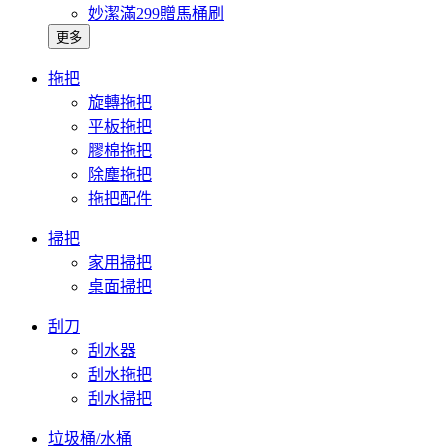
妙潔滿299贈馬桶刷
更多
拖把
旋轉拖把
平板拖把
膠棉拖把
除塵拖把
拖把配件
掃把
家用掃把
桌面掃把
刮刀
刮水器
刮水拖把
刮水掃把
垃圾桶/水桶