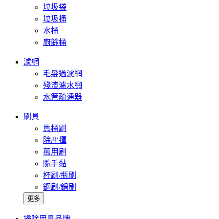
垃圾袋
垃圾桶
水桶
廚餘桶
濾網
毛髮過濾網
殘渣濾水網
水管疏通器
刷具
馬桶刷
除塵撢
萬用刷
隨手黏
杯刷/瓶刷
鋼刷/鍋刷
更多
掃除用具品牌