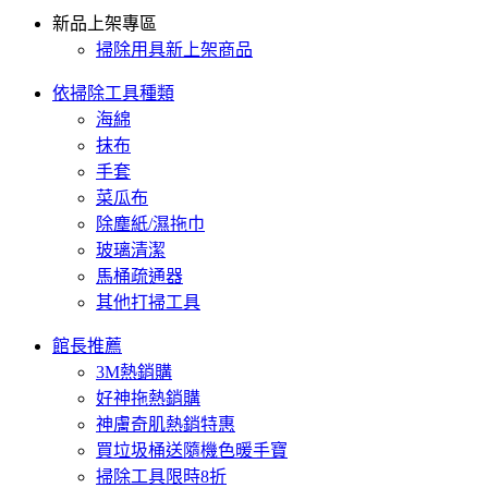
新品上架專區
掃除用具新上架商品
依掃除工具種類
海綿
抹布
手套
菜瓜布
除塵紙/濕拖巾
玻璃清潔
馬桶疏通器
其他打掃工具
館長推薦
3M熱銷購
好神拖熱銷購
神膚奇肌熱銷特惠
買垃圾桶送隨機色暖手寶
掃除工具限時8折