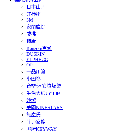
日本山崎
好神拖
3M
家簡塵除
威拂
楓康
Bonson/百潔
DUSKIN
ELPHECO
OP
一品川流
小閨祕
台塑/淳安垃圾袋
生活大師UdiLife
妙潔
美國NINESTARS
無塵氏
菲力家族
聯府KEYWAY