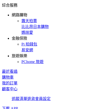
綜合服務
網路購物
露天拍賣
比比昂日本購物
媽咪愛
金融保險
Pi 拍錢包
易安網
旅遊娛樂
PChome 旅遊
最近看過
購物車
我的訂單
顧客中心
追蹤清單
退貨
會員設定
下載 APP