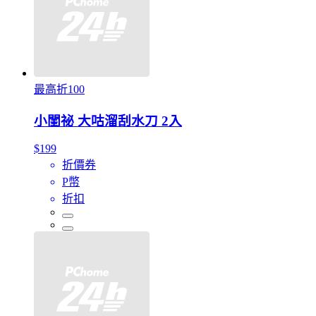
最高折100
小閨祕 大咕溜刮水刀 2入
$199
折價券
P幣
折扣