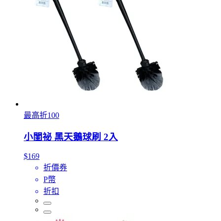
最高折100
小閨祕 黑天鵝球刷 2入
$169
折價券
P幣
折扣