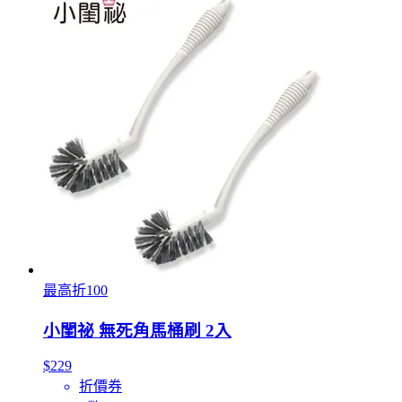
最高折100
小閨祕 無死角馬桶刷 2入
$229
折價券