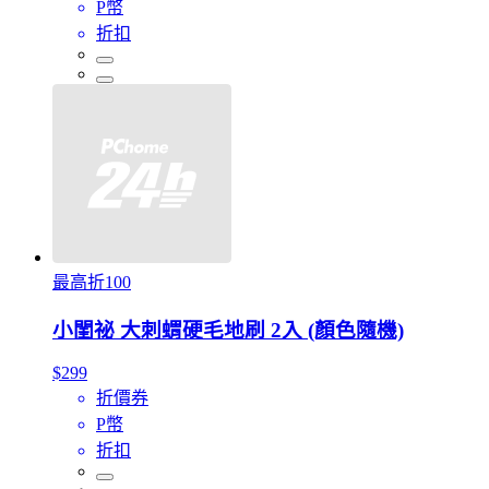
P幣
折扣
最高折100
小閨祕 大刺蝟硬毛地刷 2入 (顏色隨機)
$299
折價券
P幣
折扣