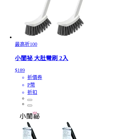
最高折100
小閨祕 大肚彎刷 2入
$189
折價券
P幣
折扣