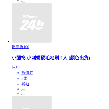
最高折100
小閨祕 小刺蝟硬毛地刷 2入 (顏色出貨)
$219
折價券
P幣
折扣