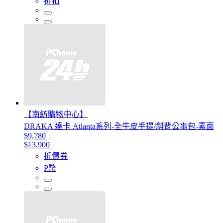
折扣
【南紡購物中心】
DRAKA 達卡 Atlanta系列-全牛皮手提/斜背公事包-素面
$9,780
$13,900
折價券
P幣