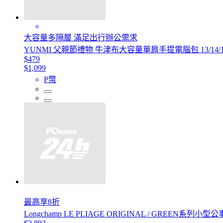
大容量多隔層 滿足出行辦公需求
YUNMI 父親節禮物 牛津布大容量單肩手提電腦包 13/14/
$479
$1,099
P幣
最高享8折
Longchamp LE PLIAGE ORIGINAL / GREEN系列小