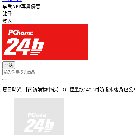
享受APP專屬優惠
註冊
登入
全站
夏日時光 【南紡購物中心】 OL輕量款14/15吋防潑水後背包