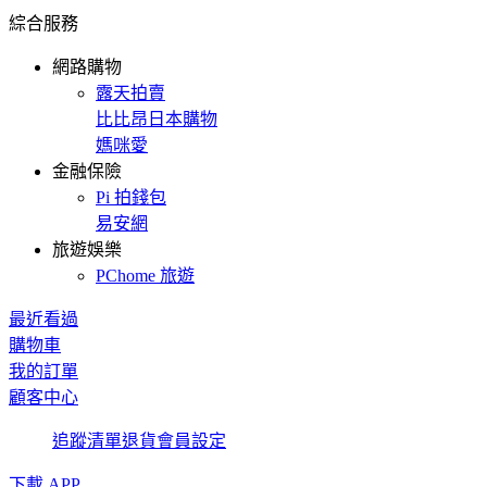
綜合服務
網路購物
露天拍賣
比比昂日本購物
媽咪愛
金融保險
Pi 拍錢包
易安網
旅遊娛樂
PChome 旅遊
最近看過
購物車
我的訂單
顧客中心
追蹤清單
退貨
會員設定
下載 APP