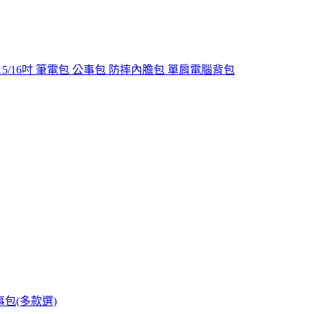
15/16吋 筆電包 公事包 防摔內膽包 單肩電腦背包
型公事包(多款選)