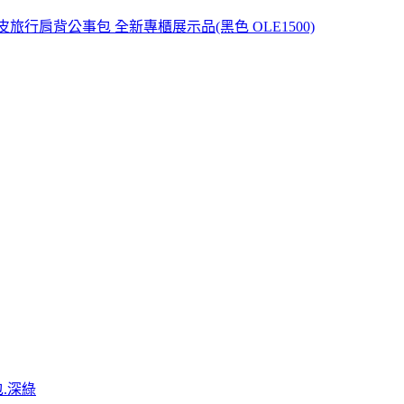
德國頂級小牛皮旅行肩背公事包 全新專櫃展示品(黑色 OLE1500)
包.深綠