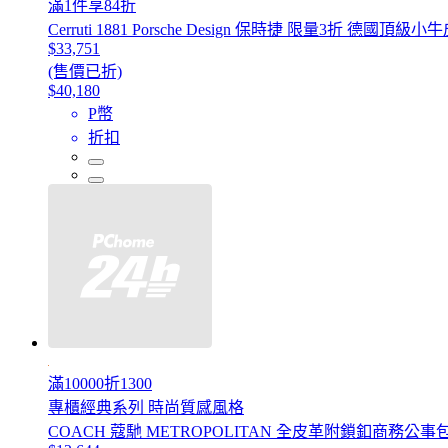
滿1件享84折
Cerruti 1881 Porsche Design 保時捷 限量3折 
$33,751
(售價已折)
$40,180
P幣
折扣
滿10000折1300
專櫃經典系列 時尚質感風格
COACH 蔻馳 METROPOLITAN 全皮革附鎖釦商務公事