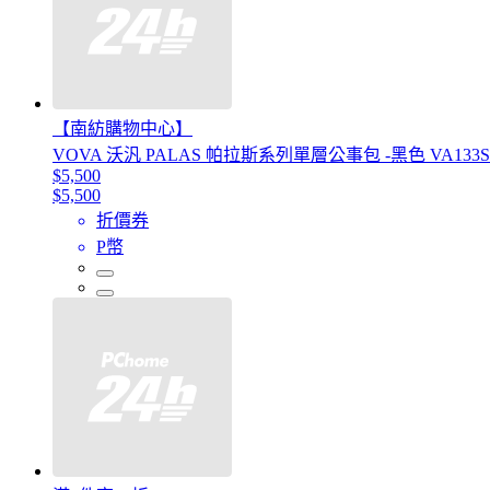
【南紡購物中心】
VOVA 沃汎 PALAS 帕拉斯系列單層公事包 -黑色 VA133S
$5,500
$5,500
折價券
P幣