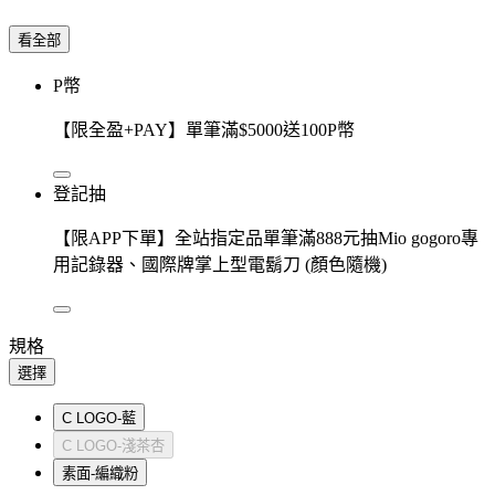
看全部
P幣
【限全盈+PAY】單筆滿$5000送100P幣
登記抽
【限APP下單】全站指定品單筆滿888元抽Mio gogoro專
用記錄器、國際牌掌上型電鬍刀 (顏色隨機)
規格
選擇
C LOGO-藍
C LOGO-淺茶杏
素面-編織粉