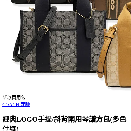
新款兩用包
COACH 蔻馳
經典LOGO手提/斜背兩用琴譜方包(多色
供選)