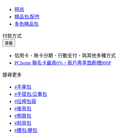
時尚
精品包/配件
多色精品包
付款方式
查看
信用卡、無卡分期、行動支付，與其他多種方式
PChome 聯名卡最高6%，新戶再享首刷禮800P
搜尋更多
#手拿包
#手提包/公事包
#拉桿包袋
#後背包
#側肩包
#斜背包
#腰包/腿包