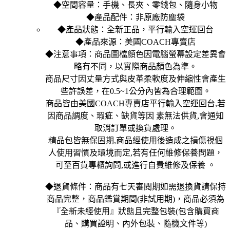
◆空間容量：手機、長夾、零錢包、隨身小物
◆產品配件：非原廠防塵袋
◆產品狀態：全新正品，平行輸入空運回台
◆產品來源：美國COACH專賣店
◆注意事項：商品圖檔顏色因電腦螢幕設定差異會
略有不同，以實際商品顏色為準。
商品尺寸因丈量方式與皮革柔軟度及伸縮性會產生
些許誤差，在0.5~1公分內皆為合理範圍。
商品皆由美國COACH專賣店平行輸入空運回台,若
因商品調度、瑕疵、缺貨等因 素無法供貨,會通知
取消訂單或換貨處理。
精品包皆無保固期,商品經使用後造成之損傷視個
人使用習慣及環境而定,若有任何維修保養問題，
可至百貨專櫃詢問,或進行自費維修及保養 。
◆退貨條件：商品有七天審閱期如需退換貨請保持
商品完整，商品鑑賞期間(非試用期)，商品必須為
『全新未經使用』狀態且完整包裝(包含購買商
品、購買證明、內外包裝、隨機文件等)