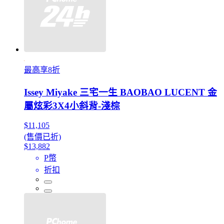
最高享8折
Issey Miyake 三宅一生 BAOBAO LUCENT 金
屬炫彩3X4小斜背-淺棕
$11,105
(售價已折)
$13,882
P幣
折扣