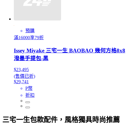
預購
滿16000享79折
Issey Miyake 三宅一生 BAOBAO 幾何方格8x8
潑墨手提包-黑
$23,495
(售價已折)
$29,741
P幣
折扣
三宅一生包款配件，風格獨具時尚推薦