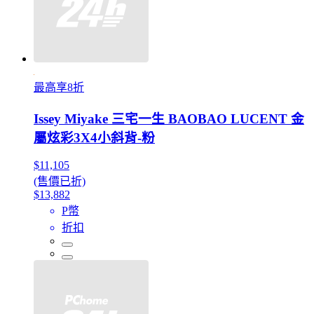
最高享8折
Issey Miyake 三宅一生 BAOBAO LUCENT 金
屬炫彩3X4小斜背-粉
$11,105
(售價已折)
$13,882
P幣
折扣