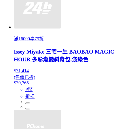
滿16000享79折
Issey Miyake 三宅一生 BAOBAO MAGIC
HOUR 多彩漸變斜背包-淺綠色
$31,414
(售價已折)
$39,765
P幣
折扣