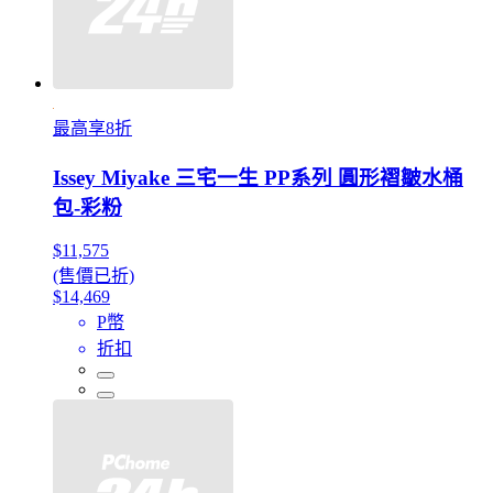
最高享8折
Issey Miyake 三宅一生 PP系列 圓形褶皺水桶
包-彩粉
$11,575
(售價已折)
$14,469
P幣
折扣