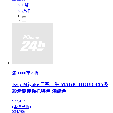
P幣
折扣
滿16000享79折
Issey Miyake 三宅一生 MAGIC HOUR 4X5多
彩漸變迷你托特包-淺綠色
$27,417
(售價已折)
$34,706