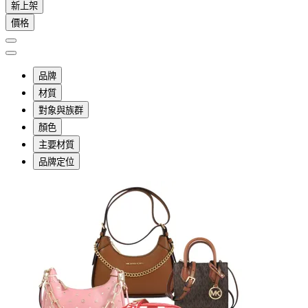
新上架
價格
品牌
材質
對象與族群
顏色
主要材質
品牌定位