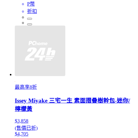
P幣
折扣
最高享8折
Issey Miyake 三宅一生 素面摺疊樹幹包-迷你/
檸檬黃
$3,858
(售價已折)
$4,705