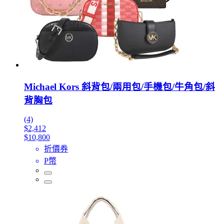
Michael Kors 斜背包/兩用包/手機包/牛角包/斜
背胸包
(4)
$2,412
$10,800
折價券
P幣