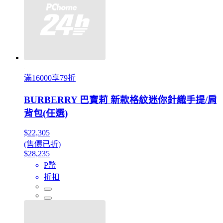
滿16000享79折
BURBERRY 巴寶莉 新款格紋迷你針織手提/肩
背包(任選)
$22,305
(售價已折)
$28,235
P幣
折扣