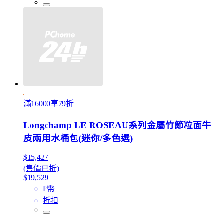
滿16000享79折
Longchamp LE ROSEAU系列金屬竹節粒面牛
皮兩用水桶包(迷你/多色選)
$15,427
(售價已折)
$19,529
P幣
折扣