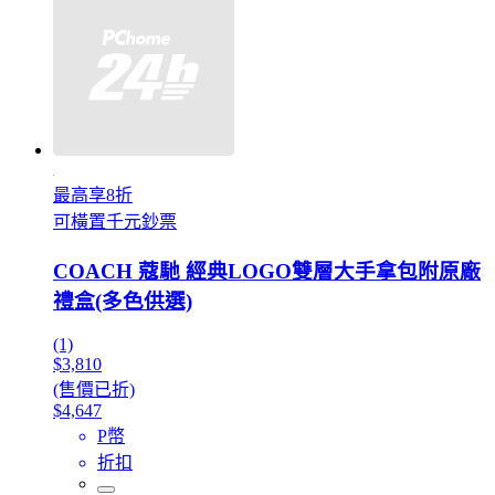
最高享8折
可橫置千元鈔票
COACH 蔻馳 經典LOGO雙層大手拿包附原廠
禮盒(多色供選)
(1)
$3,810
(售價已折)
$4,647
P幣
折扣