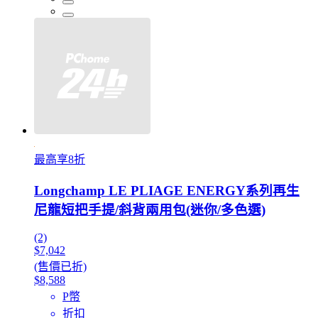
最高享8折
Longchamp LE PLIAGE ENERGY系列再生
尼龍短把手提/斜背兩用包(迷你/多色選)
(2)
$7,042
(售價已折)
$8,588
P幣
折扣