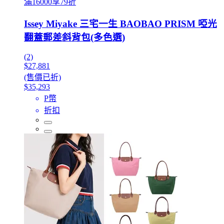
滿16000享79折
Issey Miyake 三宅一生 BAOBAO PRISM 啞光
翻蓋郵差斜背包(多色選)
(2)
$27,881
(售價已折)
$35,293
P幣
折扣