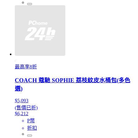
最高享8折
COACH 蔻馳 SOPHIE 荔枝紋皮水桶包(多色
選)
$5,093
(售價已折)
$6,212
P幣
折扣