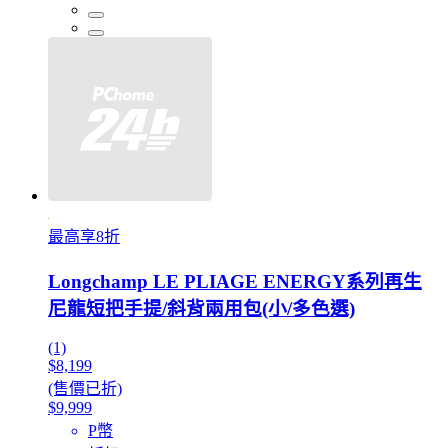
最高享8折
Longchamp LE PLIAGE ENERGY系列再生
尼龍短把手提/斜背兩用包(小/多色選)
(1)
$8,199
(售價已折)
$9,999
P幣