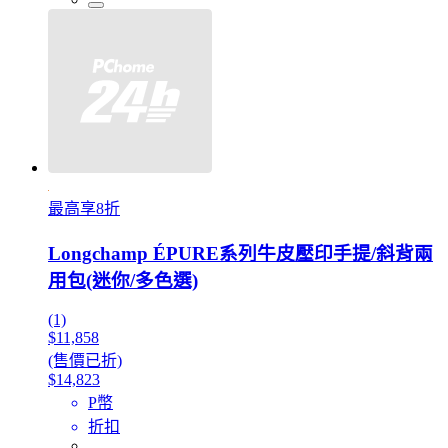
最高享8折
Longchamp ÉPURE系列牛皮壓印手提/斜背兩
用包(迷你/多色選)
(1)
$11,858
(售價已折)
$14,823
P幣
折扣