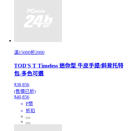
滿15000折2000
TOD'S T Timeless 迷你型 牛皮手提/斜背托特
包-多色可選
$38,856
(售價已折)
$40,856
P幣
折扣