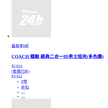
最高享8折
COACH 蔻馳 經典二合一ID男士短夾(多色選)
$2,814
(售價已折)
$3,432
P幣
折扣