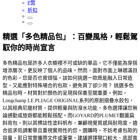
P幣
折扣
精選「多色精品包」：百變風格，輕鬆駕
馭你的時尚宣言
多色精品包是許多人衣櫥裡不可或缺的單品，它不僅能為穿搭
增添層次，更反映了個人的品味。然而，面對市面上琳瑯滿目
的色彩，您是否也曾煩惱，該如何挑選一款既能融入日常造
型，又能應對特殊場合的包款，避免買了卻少用？ 挑選多色
精品包時，材質對於顏色的呈現與保養至關重要。例如，
Longchamp LE PLIAGE ORIGINAL系列的原創摺疊水餃包，
以其經典尼龍材質，提供輕量與防潑水功能，多色選擇讓您無
論通勤或旅遊都能輕鬆搭配。而GOYARD的PLUMET翻蓋扁
斜背包，則以其標誌性塗料帆布，兼顧視覺質感與耐用度，適
合追求低調奢華且重視實用性的您。選購時，不妨考慮包款的
容量，若日常需攜帶文件或筆電，建議選擇開口較大、底部寬