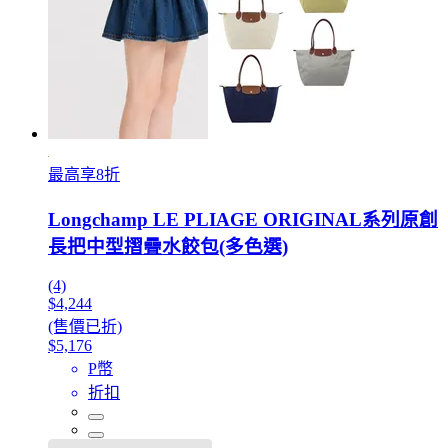
最高享8折
Longchamp LE PLIAGE ORIGINAL系列原創
長把中型摺疊水餃包(多色選)
(4)
$4,244
(售價已折)
$5,176
P幣
折扣