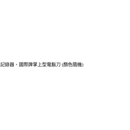
o專用記錄器、國際牌掌上型電鬍刀 (顏色隨機)