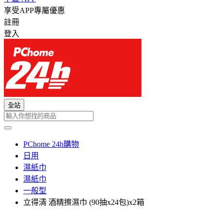
享受APP專屬優惠
註冊
登入
全站
PChome 24h購物
日用
濕紙巾
濕紙巾
一般型
立得清 酒精擦濕巾 (90抽x24包)x2箱