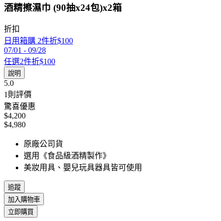
酒精擦濕巾 (90抽x24包)x2箱
折扣
日用箱購 2件折$100
07/01
-
09/28
任選2件折$100
說明
5.0
1
則評價
驚喜優惠
$4,200
$4,980
原廠公司貨
選用《食品級酒精製作》
美妝用具、嬰兒玩具器具皆可使用
追蹤
加入購物車
立即購買