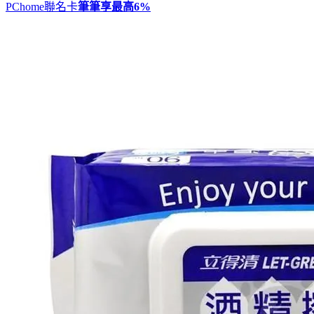
PChome聯名卡
筆筆享最高
6%