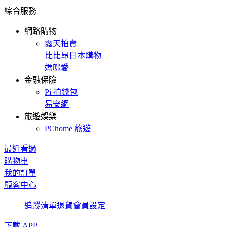
綜合服務
網路購物
露天拍賣
比比昂日本購物
媽咪愛
金融保險
Pi 拍錢包
易安網
旅遊娛樂
PChome 旅遊
最近看過
購物車
我的訂單
顧客中心
追蹤清單
退貨
會員設定
下載 APP