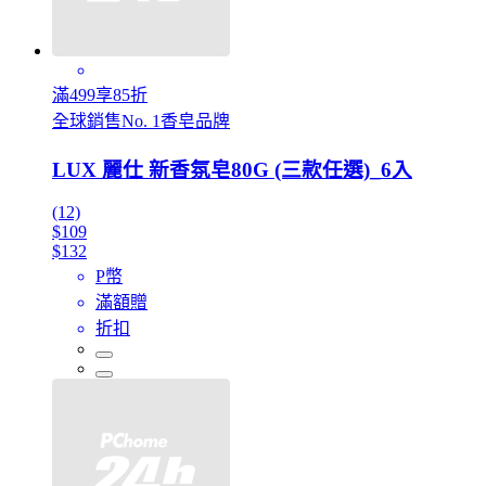
滿499享85折
全球銷售No. 1香皂品牌
LUX 麗仕 新香氛皂80G (三款任選)_6入
(12)
$109
$132
P幣
滿額贈
折扣