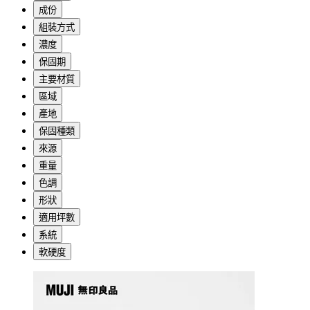
成份
組裝方式
濃度
保固期
主要材質
區域
產地
保固種類
來源
重量
色調
形狀
適用坪數
系統
軟硬度