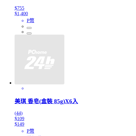
$755
$1,400
P幣
美琪 香皂(盒裝 85g)X6入
(44)
$109
$149
P幣