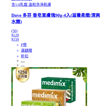
含1/4乳霜 溫和洗淨肌膚
Dove 多芬 香皂潔膚塊90g-4入(滋養柔嫩/清爽
水嫩)
(50)
$129
$159
P幣
滿額贈
折扣