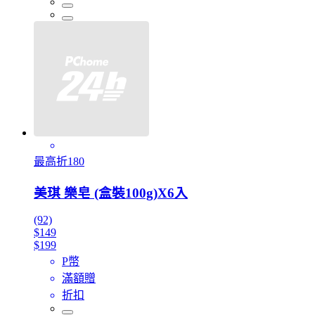
最高折180
美琪 樂皂 (盒裝100g)X6入
(92)
$149
$199
P幣
滿額贈
折扣