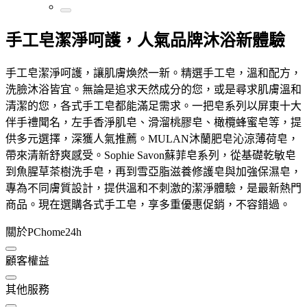
手工皂潔淨呵護，人氣品牌沐浴新體驗
手工皂潔淨呵護，讓肌膚煥然一新。精選手工皂，溫和配方，
洗臉沐浴皆宜。無論是追求天然成分的您，或是尋求肌膚溫和
清潔的您，各式手工皂都能滿足需求。一把皂系列以屏東十大
伴手禮聞名，左手香淨肌皂、滑溜桃膠皂、橄欖蜂蜜皂等，提
供多元選擇，深獲人氣推薦。MULAN沐蘭肥皂沁涼薄荷皂，
帶來清新舒爽感受。Sophie Savon蘇菲皂系列，從基礎乾敏皂
到魚腥草茶樹洗手皂，再到雪亞脂滋養修護皂與加強保濕皂，
專為不同膚質設計，提供溫和不刺激的潔淨體驗，是最新熱門
商品。現在選購各式手工皂，享多重優惠促銷，不容錯過。
關於PChome24h
顧客權益
其他服務