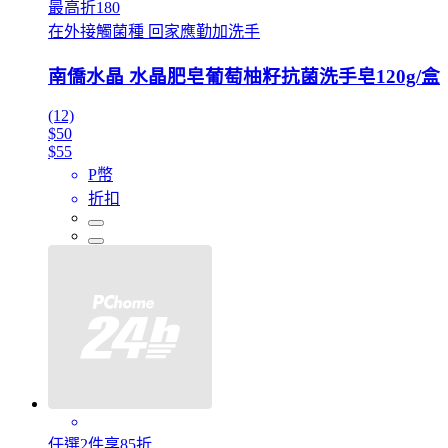
最高折180
在外接觸菌種 回家應勤加洗手
南僑水晶 水晶肥皂葡萄柚籽抗菌洗手皂120g/盒
(12)
$50
$55
P幣
折扣
任選2件享85折