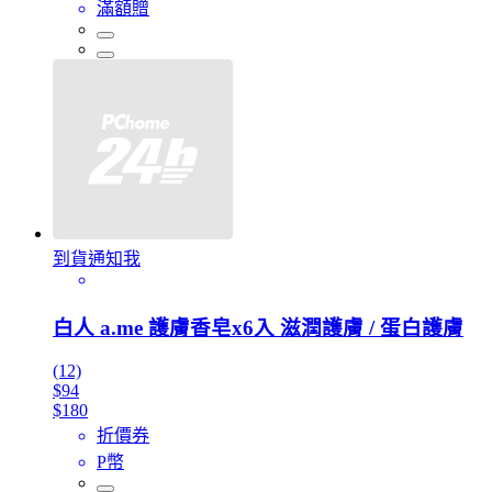
滿額贈
到貨通知我
白人 a.me 護膚香皂x6入 滋潤護膚 / 蛋白護膚
(12)
$94
$180
折價券
P幣