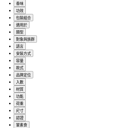
香味
功效
包裝組合
適用於
類型
對象與族群
語言
安裝方式
容量
款式
品牌定位
入數
材質
功能
荷重
尺寸
認證
葷素食