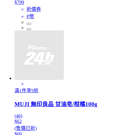
$799
折價券
P幣
滿1件享9折
MUJI 無印良品 甘油皂/柑橘100g
(46)
$62
(售價已折)
$69