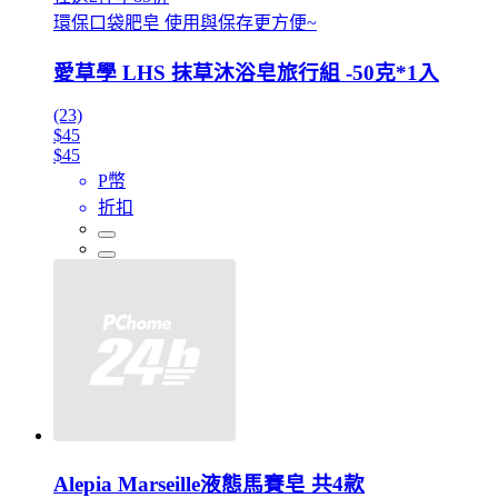
環保口袋肥皂 使用與保存更方便~
愛草學 LHS 抹草沐浴皂旅行組 -50克*1入
(23)
$45
$45
P幣
折扣
Alepia Marseille液態馬賽皂 共4款