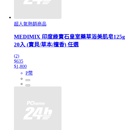
超人氣熱銷商品
MEDIMIX 印度綠寶石皇室藥草浴美肌皂125g
20入 (寶貝/草本/檀香) 任選
(2)
$635
$1,800
P幣