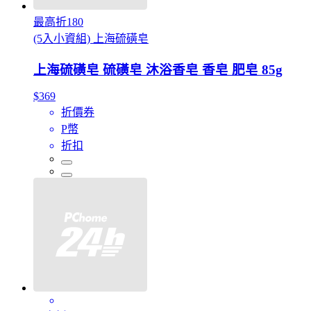
最高折180
(5入小資組) 上海硫磺皂
上海硫磺皂 硫磺皂 沐浴香皂 香皂 肥皂 85g
$369
折價券
P幣
折扣