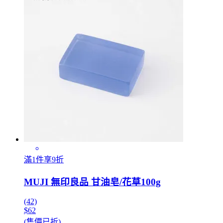
滿1件享9折
MUJI 無印良品 甘油皂/花草100g
(42)
$62
(售價已折)