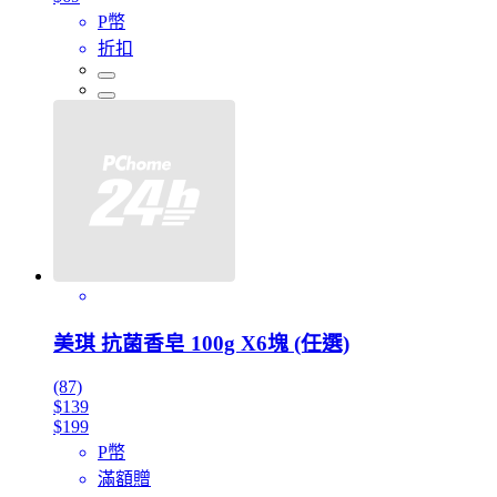
P幣
折扣
美琪 抗菌香皂 100g X6塊 (任選)
(87)
$139
$199
P幣
滿額贈