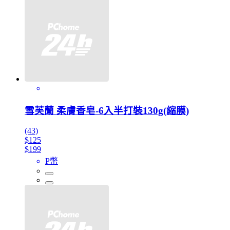
雪芙蘭 柔膚香皂-6入半打裝130g(縮膜)
(43)
$125
$199
P幣