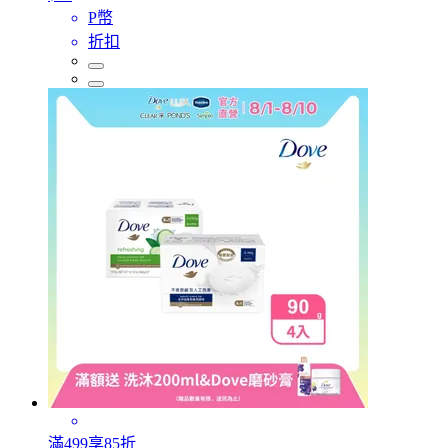
P幣
折扣
滿499享85折