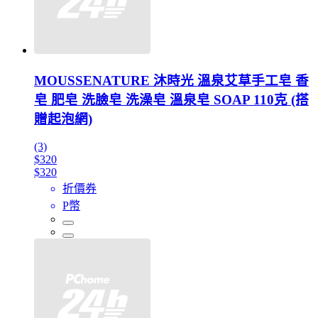
MOUSSENATURE 沐時光 溫泉艾草手工皂 香
皂 肥皂 洗臉皂 洗澡皂 溫泉皂 SOAP 110克 (搭
贈起泡網)
(3)
$320
$320
折價券
P幣