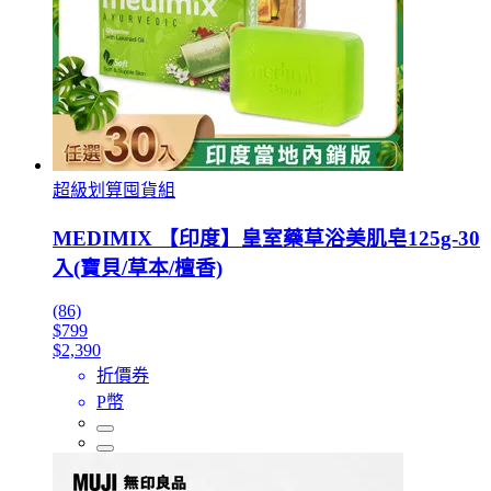
超級划算囤貨組
MEDIMIX 【印度】皇室藥草浴美肌皂125g-30
入(寶貝/草本/檀香)
(86)
$799
$2,390
折價券
P幣