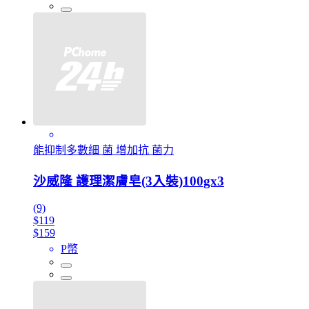
能抑制多數細 菌 增加抗 菌力
沙威隆 護理潔膚皂(3入裝)100gx3
(9)
$119
$159
P幣