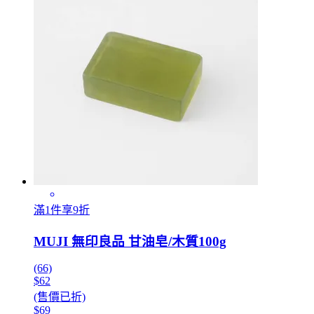
滿1件享9折
MUJI 無印良品 甘油皂/木質100g
(66)
$62
(售價已折)
$69