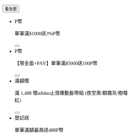
看全部
P幣
單筆滿$1000送3%P幣
P幣
【限全盈+PAY】單筆滿$5000送100P幣
滿額贈
滿 1,488 贈adidas止滑運動髮帶組 (夜空黑/銀霧灰/樹莓
紅)
登記送
單筆滿額最高送488P幣