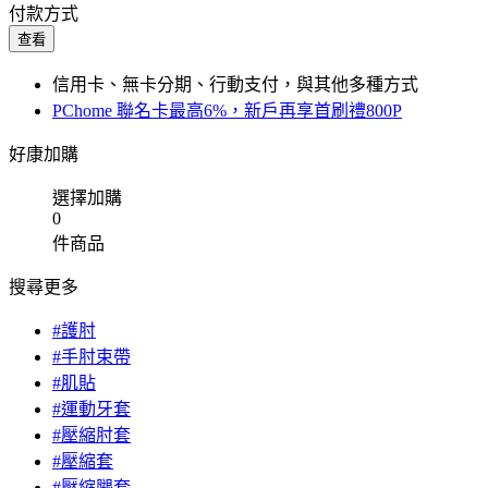
付款方式
查看
信用卡、無卡分期、行動支付，與其他多種方式
PChome 聯名卡最高6%，新戶再享首刷禮800P
好康加購
選擇加購
0
件商品
搜尋更多
#護肘
#手肘束帶
#肌貼
#運動牙套
#壓縮肘套
#壓縮套
#壓縮腿套