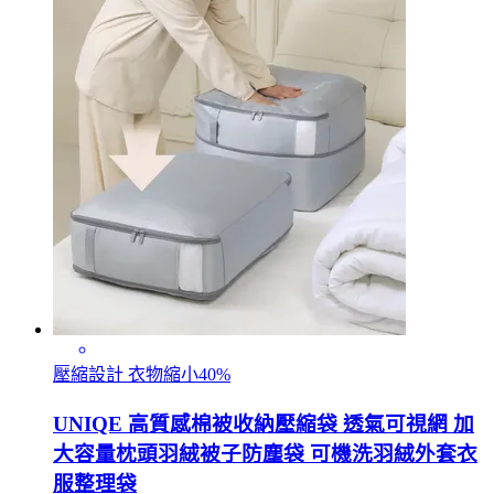
壓縮設計 衣物縮小40%
UNIQE 高質感棉被收納壓縮袋 透氣可視網 加
大容量枕頭羽絨被子防塵袋 可機洗羽絨外套衣
服整理袋