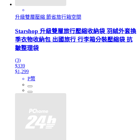
升級雙層壓縮 節省旅行箱空間
Starshop 升級雙層旅行壓縮收納袋 羽絨外套換
季衣物收納包 出國旅行 行李箱分裝壓縮袋 抗
皺整理袋
(3)
$339
$1,299
P幣