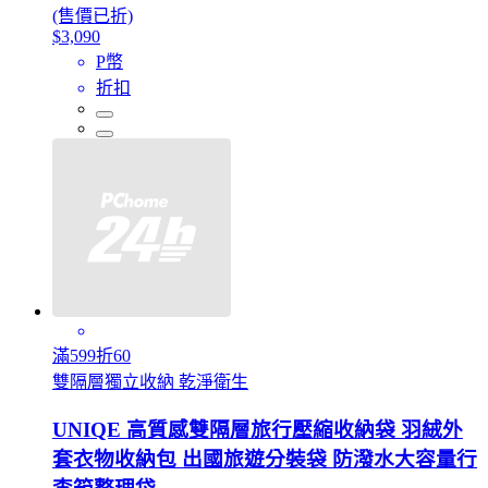
(售價已折)
$3,090
P幣
折扣
滿599折60
雙隔層獨立收納 乾淨衛生
UNIQE 高質感雙隔層旅行壓縮收納袋 羽絨外
套衣物收納包 出國旅遊分裝袋 防潑水大容量行