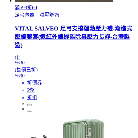
滿599折60
足弓包覆 減壓舒適
VITAL SALVEO 足弓支撐運動壓力襪-漸進式
壓縮腿套(遠紅外線機能除臭壓力長襪-台灣製
造)
(1)
$630
(售價已折)
$690
折價券
P幣
折扣