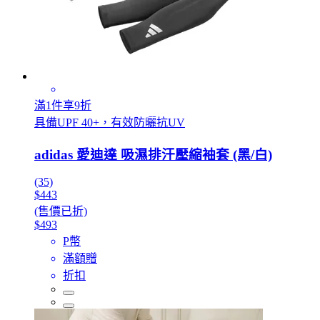
滿1件享9折
具備UPF 40+，有效防曬抗UV
adidas 愛迪達 吸濕排汗壓縮袖套 (黑/白)
(35)
$443
(售價已折)
$493
P幣
滿額贈
折扣