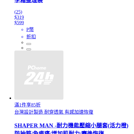
李箱整理袋
(25)
$319
$599
P幣
折扣
滿1件享85折
台灣設計製造 耐穿透氣 有感加速恢復
SHAPER MAN -耐力機能壓縮小腿套(活力橙)
防抽筋/免痠痛/增加肌耐力/賽後恢復