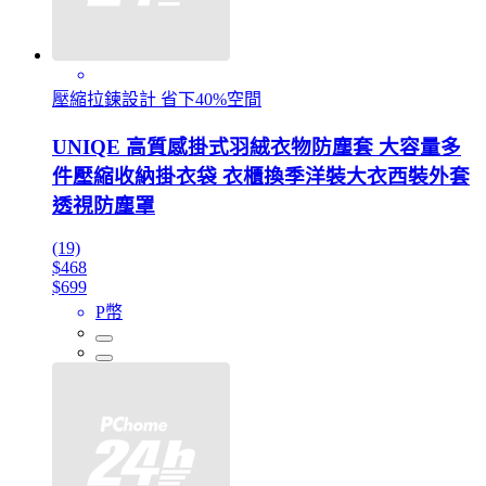
壓縮拉鍊設計 省下40%空間
UNIQE 高質感掛式羽絨衣物防塵套 大容量多
件壓縮收納掛衣袋 衣櫃換季洋裝大衣西裝外套
透視防塵罩
(19)
$468
$699
P幣