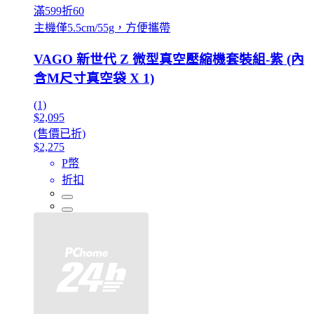
滿599折60
主機僅5.5cm/55g，方便攜帶
VAGO 新世代 Z 微型真空壓縮機套裝組-紫 (內
含M尺寸真空袋 X 1)
(1)
$2,095
(售價已折)
$2,275
P幣
折扣