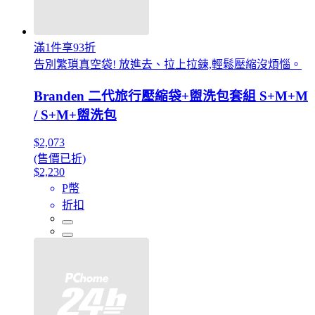
滿1件享93折
告別繁瑣真空袋! 放進去、拉上拉鍊,輕鬆壓縮沒煩惱。
Branden 二代旅行壓縮袋+盥洗包套組 S+M+M
/ S+M+盥洗包
$2,073
(售價已折)
$2,230
P幣
折扣