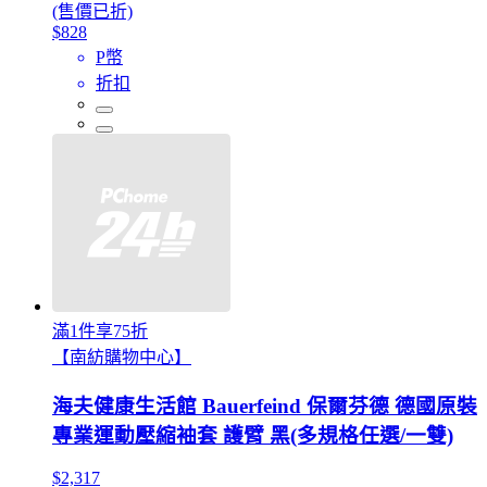
(售價已折)
$828
P幣
折扣
滿1件享75折
【南紡購物中心】
海夫健康生活館 Bauerfeind 保爾芬德 德國原裝
專業運動壓縮袖套 護臂 黑(多規格任選/一雙)
$2,317