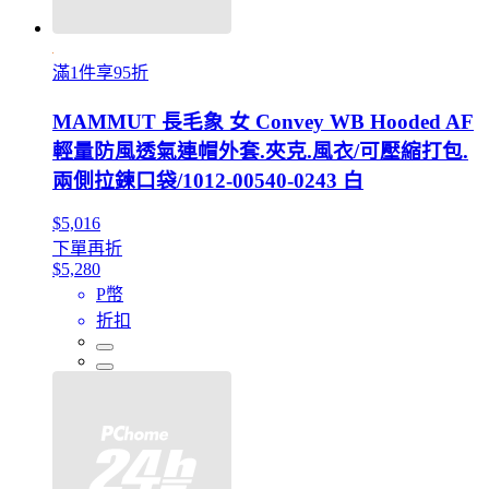
滿1件享95折
MAMMUT 長毛象 女 Convey WB Hooded AF
輕量防風透氣連帽外套.夾克.風衣/可壓縮打包.
兩側拉鍊口袋/1012-00540-0243 白
$5,016
下單再折
$5,280
P幣
折扣