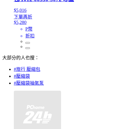
$5,016
下單再折
$5,280
P幣
折扣
大部分的人也搜：
#旅行 壓縮包
#壓縮袋
#壓縮袋抽氣泵