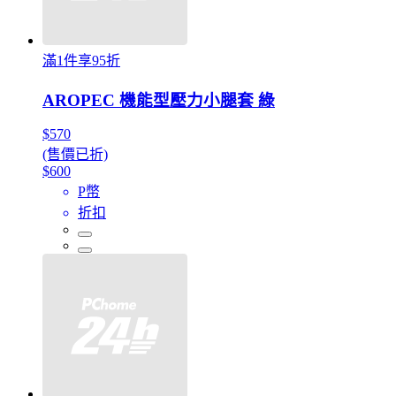
滿1件享95折
AROPEC 機能型壓力小腿套 綠
$570
(售價已折)
$600
P幣
折扣