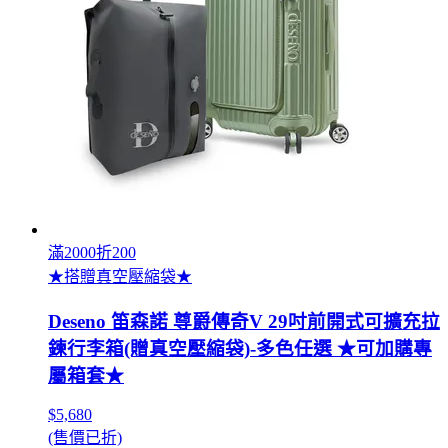
滿2000折200
★搭贈真空壓縮袋★
Deseno 笛森諾 尊爵傳奇V 29吋前開式可擴充拉
鍊行李箱(贈真空壓縮袋)-多色任選 ★可加購專
屬箱套★
$5,680
(售價已折)