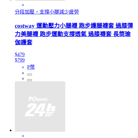
分段加壓，支撐小腿減少疲勞
costway 運動壓力小腿襪 跑步護腿襪套 過膝彈
力美腿襪 跑步運動支撐透氣 過膝襪套 長筒瑜
伽護套
$479
$799
P幣