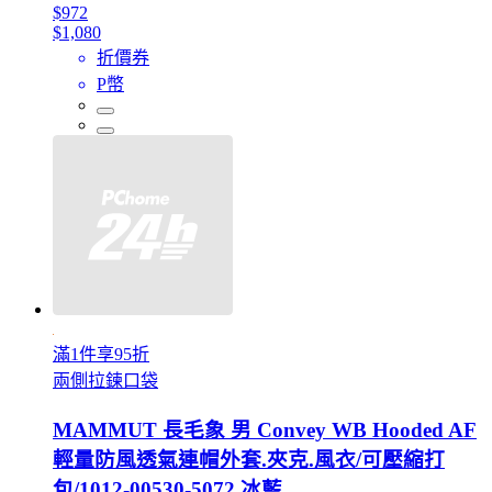
$972
$1,080
折價券
P幣
滿1件享95折
兩側拉鍊口袋
MAMMUT 長毛象 男 Convey WB Hooded AF
輕量防風透氣連帽外套.夾克.風衣/可壓縮打
包/1012-00530-5072 冰藍