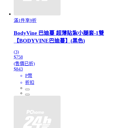
滿1件享9折
BodyVine 巴迪蔓 超薄貼紮小腿套-1雙
【BODYVINE巴迪蔓】(黑色)
(3)
$758
(售價已折)
$843
P幣
折扣