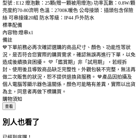
型號 : E12 燈泡數：25顆(贈一顆被用燈泡) 功率瓦數：0.8W/顆
亮度約70-80流明 色溫：2700K暖色 公母接頭：插頭包含保險
絲 可串接達20組 防水等級：IP44 戶外防水
標準配備
內容物:燈串x1
備註
💙下單前務必再次確認選購的商品尺寸、顏色、功能性等狀
況，是否符合您實際的購買需求，確認無誤再進行下單，以免
造成後續換貨困擾。 💜「鑑賞期」非「試用期」，若經拆
封、使用後且導致商品缺乏完整性，外觀包裝不完整，無法再
做二次販售的狀況，恕不提供退換貨服務。 🤎產品因拍攝及
個人電腦等顯示器色溫關係，顏色可能略有差異，實際以出貨
為主，同意者再做下標購買。
購物須知
查看
別人也看了
已經到底囉！