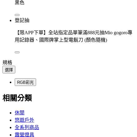
黑色
登記抽
【限APP下單】全站指定品單筆滿888元抽Mio gogoro專
用記錄器、國際牌掌上型電鬍刀 (顏色隨機)
規格
選擇
RGB彩光
相關分類
休閒
悠遊戶外
全系列商品
露營燈具