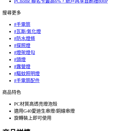
PChome 聯名卡最高6%，新戶再享首刷禮800P
搜尋更多
#手電筒
#瓦斯/氣化燈
#防水燈條
#探照燈
#燈架燈勾
#頭燈
#露營燈
#驅蚊照明燈
#手電筒配件
商品特色
PC材質高透亮燈泡殼
適用G40愛迪生串燈/銅線串燈
旋轉裝上即可使用