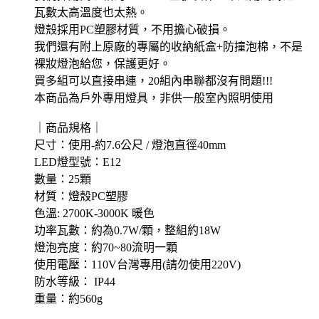
瓦數太高溫度也太熱。
燈殼採用PC塑膠材質，不用擔心破損。
我們還有附上原廠的專屬的收納紙盒+防撞泡棉，不是
裸妝燈泡給您，保護更好。
買多組可以直接串連，20組內串聯都沒有問題!!!
本商品為戶外專用燈具，非供一般室內照明使用
｜商品規格｜
尺寸：使用-約7.6公尺 / 燈泡直徑40mm
LED燈型號：E12
數量：25顆
材質：燈殼PC塑膠
色溫: 2700K-3000K 暖色
功率瓦數：約為0.7W/顆，整組約18W
燈泡亮度：約70~80流明一顆
使用電壓：110V台灣專用(請勿使用220V)
防水等級： IP44
重量：約560g