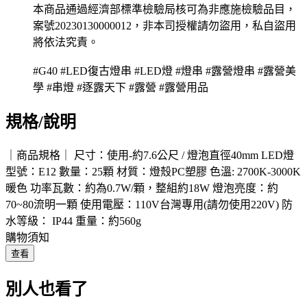
本商品通過經濟部標準檢驗局核可為非應施檢驗品目，
案號20230130000012，非本司授權請勿盜用，私自盜用
將依法究責。
#G40 #LED復古燈串 #LED燈 #燈串 #露營燈串 #露營美
學 #串燈 #逐露天下 #露營 #露營用品
規格/說明
｜商品規格｜ 尺寸：使用-約7.6公尺 / 燈泡直徑40mm LED燈
型號：E12 數量：25顆 材質：燈殼PC塑膠 色溫: 2700K-3000K
暖色 功率瓦數：約為0.7W/顆，整組約18W 燈泡亮度：約
70~80流明一顆 使用電壓：110V台灣專用(請勿使用220V) 防
水等級： IP44 重量：約560g
購物須知
查看
別人也看了