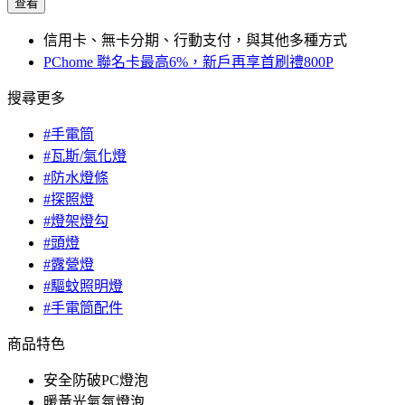
查看
信用卡、無卡分期、行動支付，與其他多種方式
PChome 聯名卡最高6%，新戶再享首刷禮800P
搜尋更多
#手電筒
#瓦斯/氣化燈
#防水燈條
#探照燈
#燈架燈勾
#頭燈
#露營燈
#驅蚊照明燈
#手電筒配件
商品特色
安全防破PC燈泡
暖黃光氣氛燈泡