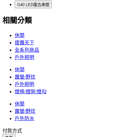
G40 LED復古串燈
相關分類
休閒
逐露天下
全系列商品
戶外照明
休閒
露營/野炊
戶外照明
燈條/燈架/燈勾
休閒
露營/野炊
戶外防水
付款方式