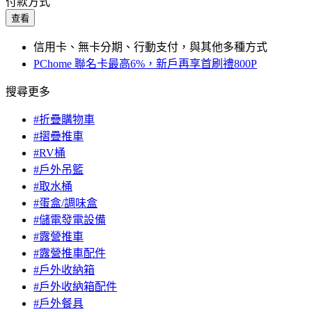
付款方式
查看
信用卡、無卡分期、行動支付，與其他多種方式
PChome 聯名卡最高6%，新戶再享首刷禮800P
搜尋更多
#折疊購物車
#摺疊推車
#RV桶
#戶外吊籃
#取水桶
#蛋盒/調味盒
#儲電發電設備
#露營推車
#露營推車配件
#戶外收納箱
#戶外收納箱配件
#戶外餐具