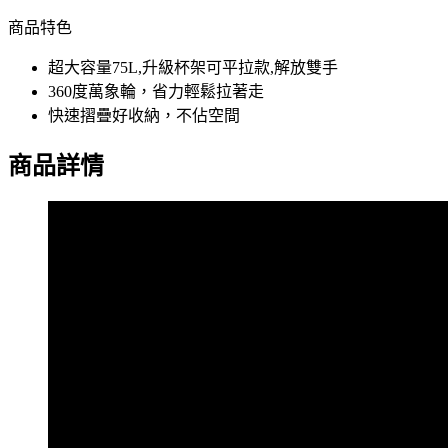
商品特色
超大容量75L,升級杯架可平拉款,解放雙手
360度萬象輪，省力輕鬆拉著走
快速摺疊好收納，不佔空間
商品詳情