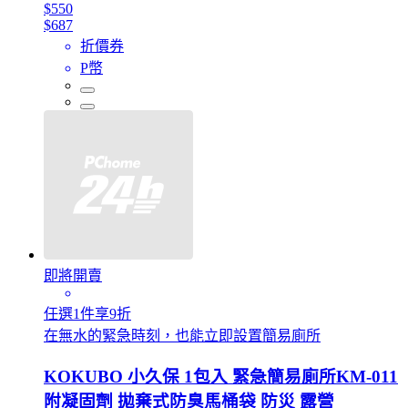
$550
$687
折價券
P幣
即將開賣
任選1件享9折
在無水的緊急時刻，也能立即設置簡易廁所
KOKUBO 小久保 1包入 緊急簡易廁所KM-011
附凝固劑 拋棄式防臭馬桶袋 防災 露營