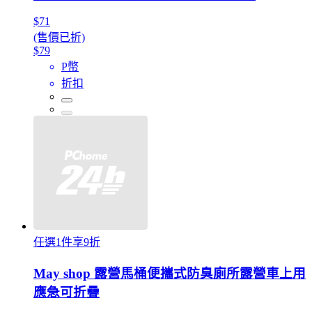
$71
(售價已折)
$79
P幣
折扣
任選1件享9折
May shop 露營馬桶便攜式防臭廁所露營車上用
應急可折疊