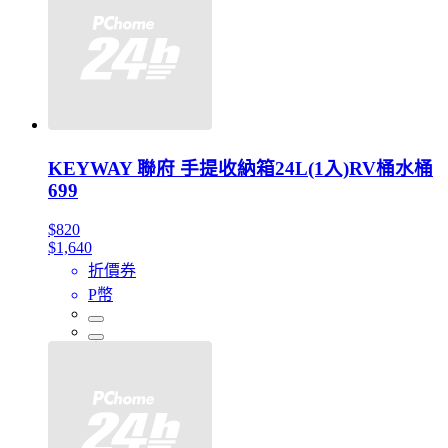
KEYWAY 聯府 手提收納箱24L(1入)RV桶水桶
699
$820
$1,640
折價券
P幣