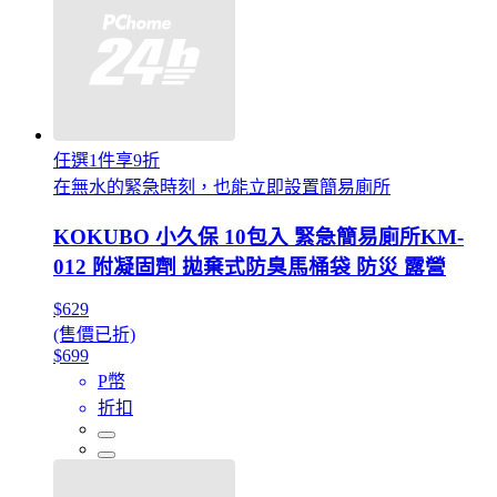
任選1件享9折
在無水的緊急時刻，也能立即設置簡易廁所
KOKUBO 小久保 10包入 緊急簡易廁所KM-
012 附凝固劑 拋棄式防臭馬桶袋 防災 露營
$629
(售價已折)
$699
P幣
折扣