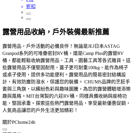
折扣
露營用品收納，戶外裝備最新推薦
露營用品，戶外活動的必備良伴！無論是JEJ日本ASTAG
Granpod系列的可堆疊密封RV桶，還是Camp Plus的露營RV
桶，都能輕鬆收納露營用品、工具、園藝工具等各式雜貨。這
些露營用品不僅堅固耐用，蓋子更可耐重100kg，能作為椅子
或桌子使用，提供多功能便利。露營用品的簡易密封結構設
計，有效防塵防潑水，保護您的裝備。 CHUMS品牌的烹飪手
套與三角旗，以繽紛色彩與趣味圖騰，為您的露營體驗增添樂
趣與風格。MIT台灣製的六莊RV桶，同樣具備收納與座椅功
能，堅固承重。探索這些熱門露營用品，享受最新優惠促銷，
人氣商品讓您的戶外生活更加精彩！
關於PChome24h