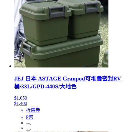
JEJ 日本 ASTAGE Granpod可堆疊密封RV
桶/33L/GPD-440S/大地色
$1,050
$1,400
折價券
P幣