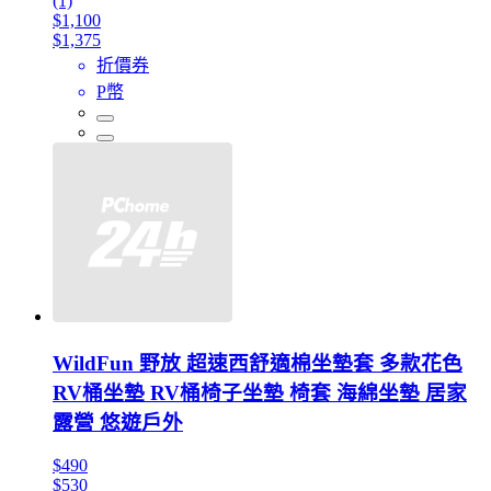
(1)
$1,100
$1,375
折價券
P幣
WildFun 野放 超速西舒適棉坐墊套 多款花色
RV桶坐墊 RV桶椅子坐墊 椅套 海綿坐墊 居家
露營 悠遊戶外
$490
$530