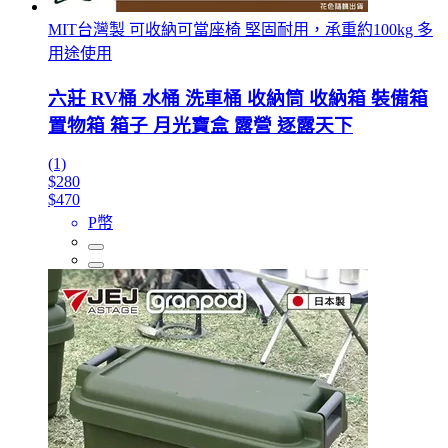
MIT台灣製 可收納可當座椅 堅固耐用，承重約100kg 多
用途使用
六莊 RV桶 水桶 洗車桶 收納筒 收納箱 裝備箱
置物箱 箱子 月光寶盒 露營 逐露天下
(1)
$280
$470
P幣