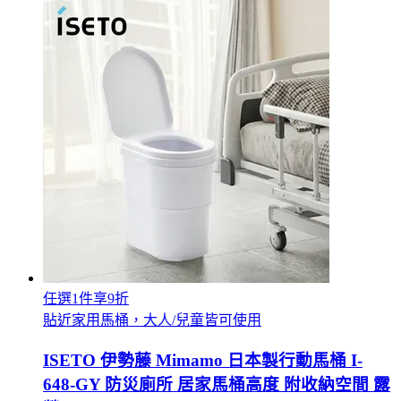
任選1件享9折
貼近家用馬桶，大人/兒童皆可使用
ISETO 伊勢藤 Mimamo 日本製行動馬桶 I-
648-GY 防災廁所 居家馬桶高度 附收納空間 露