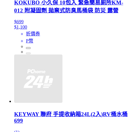
KOKUBO 小久保 10包入 緊急簡易廁所KM-
012 附凝固劑 拋棄式防臭馬桶袋 防災 露營
$699
$1,100
折價券
P幣
KEYWAY 聯府 手提收納箱24L(2入)RV桶水桶
699