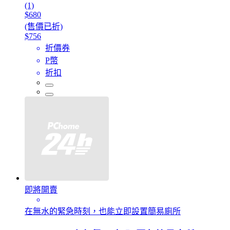
(1)
$680
(售價已折)
$756
折價券
P幣
折扣
即將開賣
在無水的緊急時刻，也能立即設置簡易廁所