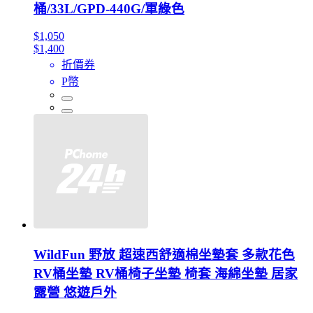
桶/33L/GPD-440G/軍綠色
$1,050
$1,400
折價券
P幣
WildFun 野放 超速西舒適棉坐墊套 多款花色
RV桶坐墊 RV桶椅子坐墊 椅套 海綿坐墊 居家
露營 悠遊戶外