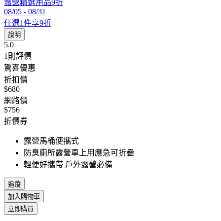
露營精選用品9折
08/05
-
08/31
任選1件享9折
說明
5.0
1
則評價
驚喜優惠
折扣價
$680
網路價
$756
折價券
露營馬桶便攜式
防臭廁所露營車上用應急可折疊
輕便好攜帶 戶外露營必備
追蹤
加入購物車
立即購買