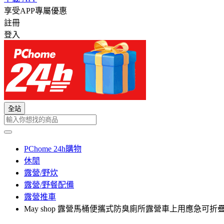
享受APP專屬優惠
註冊
登入
全站
PChome 24h購物
休閒
露營/野炊
露營/野餐配備
露營推車
May shop 露營馬桶便攜式防臭廁所露營車上用應急可折