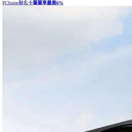
PChome聯名卡
筆筆享最高
6%