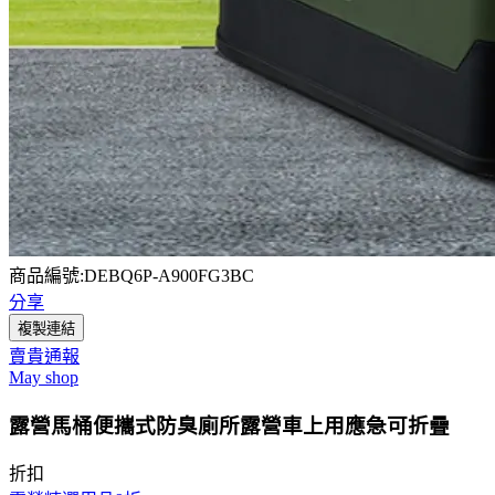
商品編號:DEBQ6P-A900FG3BC
分享
複製連結
賣貴通報
May shop
露營馬桶便攜式防臭廁所露營車上用應急可折疊
折扣