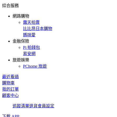
綜合服務
網路購物
露天拍賣
比比昂日本購物
媽咪愛
金融保險
Pi 拍錢包
易安網
旅遊娛樂
PChome 旅遊
最近看過
購物車
我的訂單
顧客中心
追蹤清單
退貨
會員設定
下載 APP