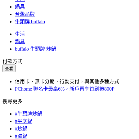
鍋具
台灣品牌
牛頭牌 buffalo
生活
鍋具
buffalo 牛頭牌 炒鍋
付款方式
查看
信用卡、無卡分期、行動支付，與其他多種方式
PChome 聯名卡最高6%，新戶再享首刷禮800P
搜尋更多
#牛頭牌炒鍋
#平底鍋
#炒鍋
#湯鍋