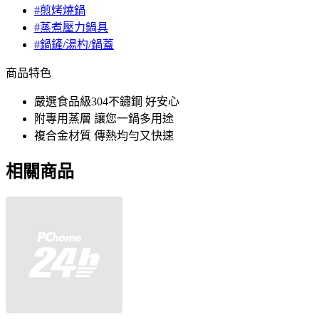
#煎烤燒鍋
#蒸煮壓力鍋具
#鍋鏟/湯杓/鍋蓋
商品特色
嚴選食品級304不鏽鋼 好安心
附專用蒸層 讓您一鍋多用途
複合金材質 傳熱均勻又快速
相關商品