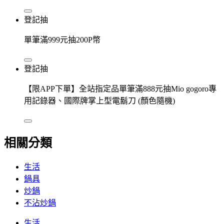
登記抽
單筆滿999元抽200P幣
登記抽
【限APP下單】全站指定品單筆滿888元抽Mio gogoro專
用記錄器、國際牌掌上型電鬍刀 (顏色隨機)
相關分類
生活
鍋具
炒鍋
不沾炒鍋
生活